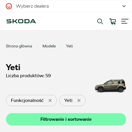
Wybierz dealera
Filtrowanie i sortowanie
Sortuj
Strona główna
Modele
Yeti
Yeti
Liczba produktów:
59
Pokaż na stronie
12
Funkcjonalność
Yeti
Kategorie
Filtrowanie i sortowanie
Oferty sezonowe
10