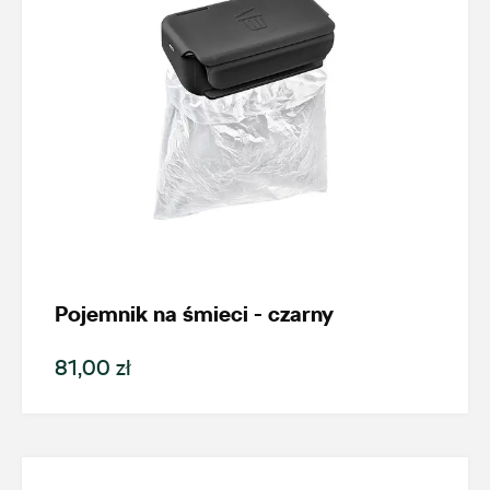
Alexas Car Service
Laski 10A, Przykona
+48 632 208 925
czesci@vw.alexas.pl
Pojemnik na śmieci - czarny
Auto BZ
81,00 zł
ul. Brzezińska 17, Łódź
+48 422 144 586
czesci.brzezinska@zimny.com.pl