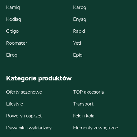
Kamiq
Karoq
Autorud Kielce
Kodiaq
Enyaq
Citigo
Rapid
ul. Krakowska 283, Kielce
+48 413 465 588
Roomster
Yeti
czesci@autorudkielce.pl
Elroq
Epiq
Kategorie produktów
Autoweber
Oferty sezonowe
TOP akcesoria
ul. Łódzka 27, Zduńska Wola
Lifestyle
Transport
+48 609 991 995
Rowery i osprzęt
Felgi i koła
czesci@autoweber.pl
Dywaniki i wykładziny
Elementy zewnętrzne