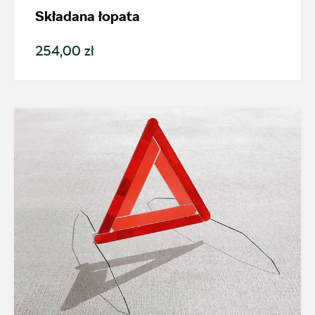
Składana łopata
Generacja
254,00 zł
Cena
Kolekcje
Status
Nowość