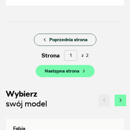
Auto Sudety
ul. Wrocławska 159, Wałbrzych
Poprzednia strona
+48 662 137 964
Strona
z
2
21590.magazyn@partner.skoda.pl
Następna strona
Auto-Blak
Wybierz
ul. Farbiarska 25a, Warszawa
swój model
+48 228 991 966
czesci.farbiarska@auto-blak.pl
Fabia