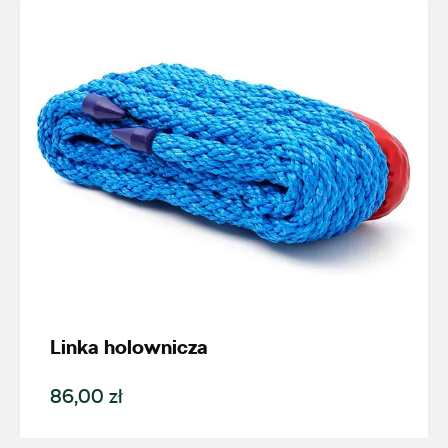
Auto Group Luzar
ul. Krakowska 33, Wieliczka
+48 122 527 400
czesci.skoda@autoluzar.pl
Auto Śliwka
Linka holownicza
ul. Kościuszki 94, Katowice
+48 326 066 822
86,00 zł
magazyn.katowice@autosliwka.pl