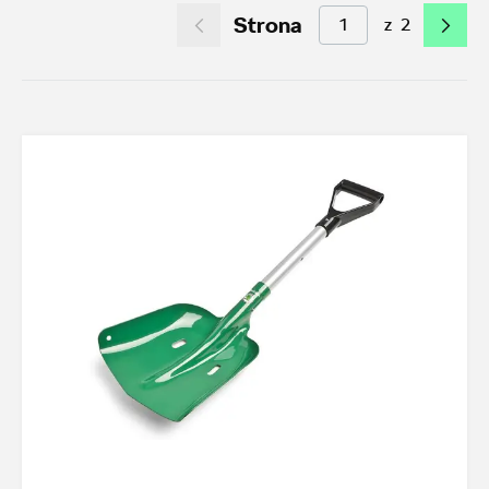
Strona
z
2
Akcesoria letnie (01.06-31.08.2026)
9
Felgi aluminiowe w super cenach
0
Dobra oferta dla starszych modeli
1
Koła zimowe 2026/2027
0
TOP akcesoria
3
Octavia IV
3
Transport
18
Felgi i koła
12
Dywaniki i wykładziny
4
Elementy zewnętrzne
1
Ochrona przed kradzieżą
1
Funkcjonalność
20
Foteliki dziecięce
3
Model
Yeti