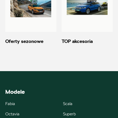
Autoremo
ul. Wiśniowieckiego 123, Nowy Sącz
+48 184 444 111
Oferty sezonowe
TOP akcesoria
20690.magazyn@partner.skoda.pl
Autoremo
ul. Szaflarska 170, Nowy Targ
Modele
+48 182 610 210
Fabia
Scala
zamowienia@autoremo.pl
Octavia
Superb