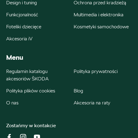
Design i tuning
Ochrona przed kradzieżą
Bednarek
Funkcjonalność
Multimedia i elektronika
Foteliki dziecięce
Kosmetyki samochodowe
ul. Szczecińska 38A, Łódź
Akcesoria iV
+48 426 130 700
22000.magazyn@partner.skoda.pl
Menu
Regulamin katalogu
Polityka prywatności
akcesoriów ŠKODA
Bednarek
Polityka plików cookies
Blog
ul. Wrocławska 18, Dobroń
O nas
Akcesoria na raty
+48 515 060 712
Czesci@bednarek.com.pl
Zostańmy w kontakcie