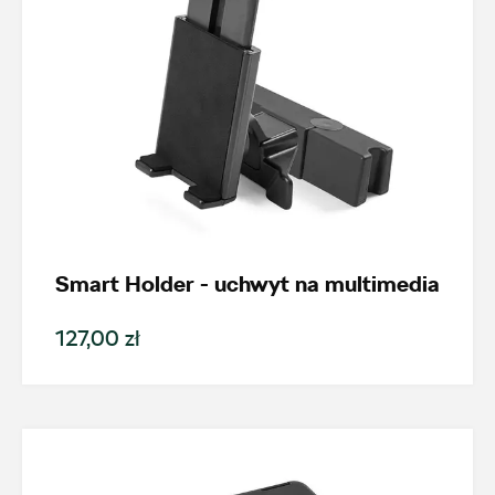
Wybierz dealera obsługującego
Twoje zapytanie
Wpisz lokalizację
Smart Holder - uchwyt na multimedia
127,00 zł
AMD Auto Centrum
ul. Stanisława Wernera 59, Radom
+48 483 311 804
czesci@amdauto.pl