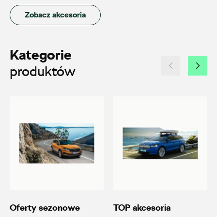
Auto BZ
Zobacz akcesoria
ul. Brzezińska 17, Łódź
+48 422 144 586
Kategorie
czesci.brzezinska@zimny.com.pl
produktów
Auto Bączek
ul. Gumniska 36a, Tarnów
+48 146 274 566
sklep@autobaczek.pl
Oferty sezonowe
TOP akcesoria
Auto Forum 2