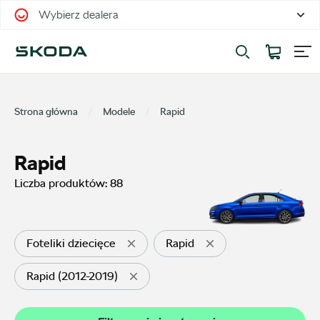
Wybierz dealera
Filtrowanie i sortowanie
Sortuj
Strona główna
Modele
Rapid
Rapid
Liczba produktów:
88
Pokaż na stronie
12
Foteliki dziecięce
Rapid
Rapid (2012-2019)
Kategorie
Oferty sezonowe
34