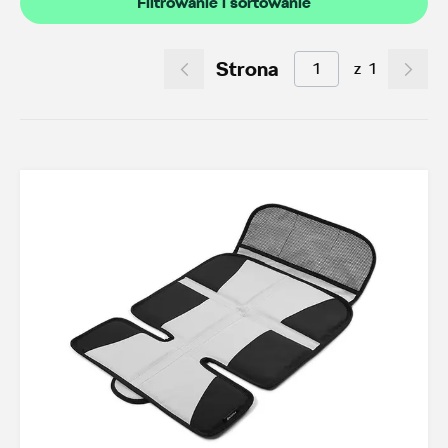
Filtrowanie i sortowanie
Akcesoria letnie (01.06-31.08.2026)
9
Felgi aluminiowe w super cenach
0
Strona
z
1
Dobra oferta dla starszych modeli
25
Koła zimowe 2026/2027
0
TOP akcesoria
3
Octavia IV
3
Transport
19
Felgi i koła
24
Dywaniki i wykładziny
13
Elementy zewnętrzne
2
Design i tuning
3
Ochrona przed kradzieżą
1
Funkcjonalność
23
Foteliki dziecięce
3
Model