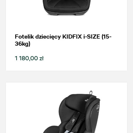
Promocja
Pokaż tylko dostępne
Fotelik dziecięcy KIDFIX i-SIZE (15-
36kg)
Filtruj
1 180,00 zł
Wyczyść filtry