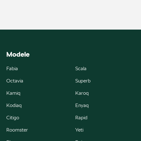
ul. Skrzetuskiego 11, Płock - Nowe Gulczewo
+48 784 377 454
marcin.bartkowski@autoforum.pl
Modele
Auto Group Luzar
Fabia
Scala
Octavia
Superb
ul. Krakowska 33, Wieliczka
Kamiq
Karoq
+48 122 527 400
Kodiaq
Enyaq
czesci.skoda@autoluzar.pl
Citigo
Rapid
Roomster
Yeti
Auto Śliwka