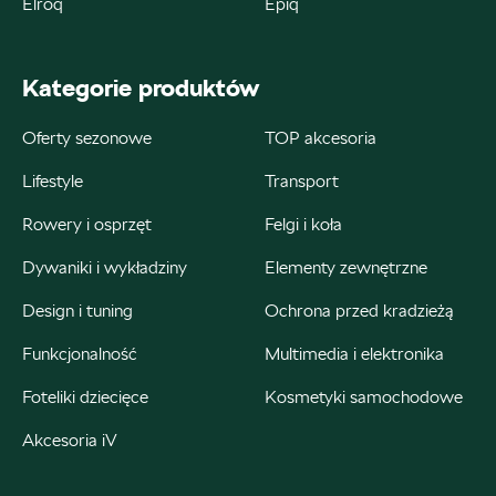
Elroq
Epiq
ul. Kościuszki 94, Katowice
Kategorie produktów
+48 326 066 822
magazyn.katowice@autosliwka.pl
Oferty sezonowe
TOP akcesoria
Lifestyle
Transport
Rowery i osprzęt
Felgi i koła
Auto Śliwka
Dywaniki i wykładziny
Elementy zewnętrzne
ul. 3 Maja 60, Sosnowiec
Design i tuning
Ochrona przed kradzieżą
+48 326 303 149
Funkcjonalność
Multimedia i elektronika
magazyn.sosnowiec@autosliwka.pl
Foteliki dziecięce
Kosmetyki samochodowe
Akcesoria iV
Auto Śliwka