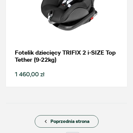
Fotelik dziecięcy TRIFIX 2 i-SIZE Top
Wybierz dealera obsługującego
Tether (9-22kg)
Twoje zapytanie
1 460,00 zł
Wpisz lokalizację
Poprzednia strona