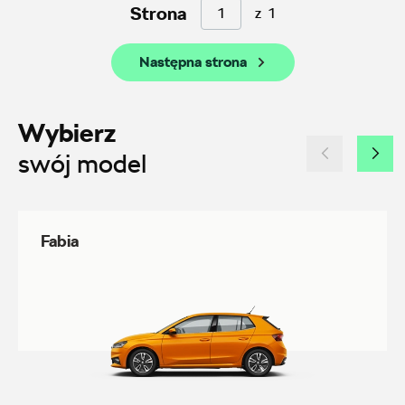
AMD Auto Centrum
Strona
z
1
ul. Stanisława Wernera 59, Radom
Następna strona
+48 483 311 804
czesci@amdauto.pl
Wybierz
swój model
Alexas Car Service
Fabia
Laski 10A, Przykona
+48 632 208 925
czesci@vw.alexas.pl