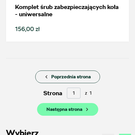
Komplet śrub zabezpieczających koła
Karoq
- uniwersalne
Generacja
156,00 zł
Cena
Poprzednia strona
Kolekcje
Strona
z
1
Następna strona
Status
Wybierz