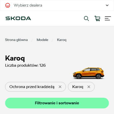
Wybierz dealera
Filtrowanie i sortowanie
Sortuj
Strona główna
Modele
Karoq
Karoq
Liczba produktów:
126
Pokaż na stronie
12
Ochrona przed kradzieżą
Karoq
Kategorie
Filtrowanie i sortowanie
Oferty sezonowe
32