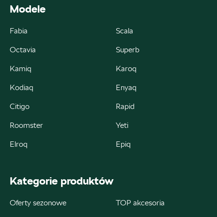
+48 422 144 586
Modele
czesci.brzezinska@zimny.com.pl
Fabia
Scala
Octavia
Superb
Kamiq
Karoq
Auto Bączek
Kodiaq
Enyaq
ul. Gumniska 36a, Tarnów
Citigo
Rapid
+48 146 274 566
Roomster
Yeti
sklep@autobaczek.pl
Elroq
Epiq
Auto Forum 2
Kategorie produktów
Oferty sezonowe
TOP akcesoria
ul. Skrzetuskiego 11, Płock - Nowe Gulczewo