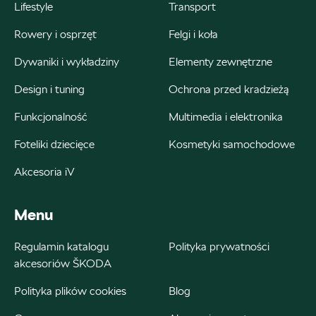
+48 784 377 454
Lifestyle
Transport
marcin.bartkowski@autoforum.pl
Rowery i osprzęt
Felgi i koła
Dywaniki i wykładziny
Elementy zewnętrzne
Design i tuning
Ochrona przed kradzieżą
Auto Group Luzar
Funkcjonalność
Multimedia i elektronika
ul. Krakowska 33, Wieliczka
Foteliki dziecięce
Kosmetyki samochodowe
+48 122 527 400
Akcesoria iV
czesci.skoda@autoluzar.pl
Menu
Regulamin katalogu
Polityka prywatności
Auto Śliwka
akcesoriów ŠKODA
Polityka plików cookies
Blog
ul. Kościuszki 94, Katowice