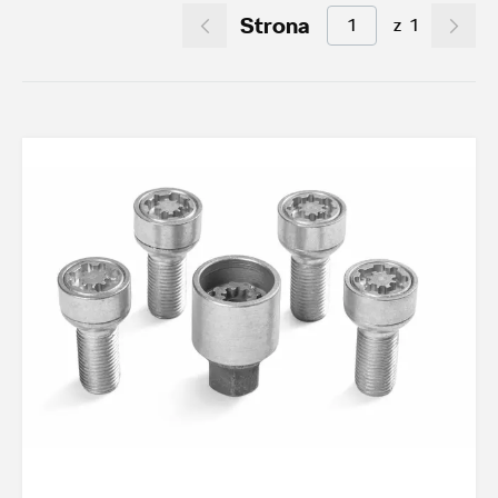
Strona
z
1
Akcesoria letnie (01.06-31.08.2026)
10
Felgi aluminiowe w super cenach
15
Dobra oferta dla starszych modeli
2
Koła zimowe 2026/2027
5
TOP akcesoria
3
Octavia IV
3
Transport
22
Felgi i koła
31
Dywaniki i wykładziny
15
Elementy zewnętrzne
4
Design i tuning
5
Ochrona przed kradzieżą
1
Funkcjonalność
22
Multimedia i elektronika
4
Foteliki dziecięce
3
Model