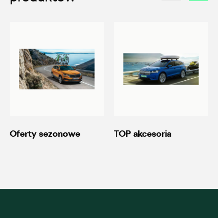
+48 483 311 804
czesci@amdauto.pl
Alexas Car Service
Laski 10A, Przykona
+48 632 208 925
czesci@vw.alexas.pl
Oferty sezonowe
TOP akcesoria
Auto BZ
ul. Brzezińska 17, Łódź