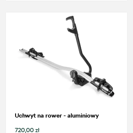
+48 422 144 586
czesci.brzezinska@zimny.com.pl
Auto Bączek
ul. Gumniska 36a, Tarnów
+48 146 274 566
sklep@autobaczek.pl
Auto Forum 2
Uchwyt na rower - aluminiowy
ul. Skrzetuskiego 11, Płock - Nowe Gulczewo
720,00 zł
+48 784 377 454