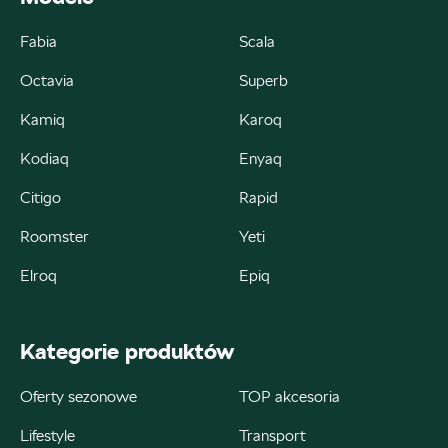
Fabia
Scala
Octavia
Superb
Autorud Kielce
Kamiq
Karoq
ul. Krakowska 283, Kielce
Kodiaq
Enyaq
+48 413 465 588
Citigo
Rapid
czesci@autorudkielce.pl
Roomster
Yeti
Elroq
Epiq
Autoweber
Kategorie produktów
ul. Łódzka 27, Zduńska Wola
Oferty sezonowe
TOP akcesoria
+48 609 991 995
Lifestyle
Transport
czesci@autoweber.pl