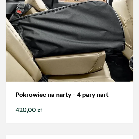
Wybierz dealera obsługującego
Twoje zapytanie
Wpisz lokalizację
Pokrowiec na narty - 4 pary nart
420,00 zł
AMD Auto Centrum
ul. Stanisława Wernera 59, Radom