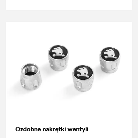
marcin.bartkowski@autoforum.pl
Auto Group Luzar
ul. Krakowska 33, Wieliczka
+48 122 527 400
czesci.skoda@autoluzar.pl
Auto Śliwka
ul. Kościuszki 94, Katowice
Ozdobne nakrętki wentyli
+48 326 066 822