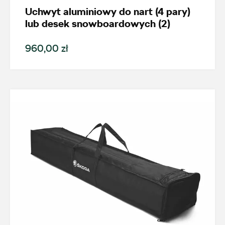
Uchwyt aluminiowy do nart (4 pary)
Generacja
lub desek snowboardowych (2)
Superb II (2008-2015)
960,00 zł
Cena
Kolekcje
Status
Nowość