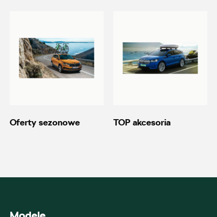
20600.magazyn@partner.skoda.pl
Autoremo
ul. Wiśniowieckiego 123, Nowy Sącz
+48 184 444 111
20690.magazyn@partner.skoda.pl
Oferty sezonowe
TOP akcesoria
Autoremo
ul. Szaflarska 170, Nowy Targ
+48 182 610 210
Modele
zamowienia@autoremo.pl