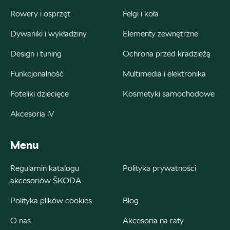
Rowery i osprzęt
Felgi i koła
Dywaniki i wykładziny
Elementy zewnętrzne
Bednarek
Design i tuning
Ochrona przed kradzieżą
Funkcjonalność
Multimedia i elektronika
ul. Szczecińska 38A, Łódź
+48 426 130 700
Foteliki dziecięce
Kosmetyki samochodowe
22000.magazyn@partner.skoda.pl
Akcesoria iV
Menu
Bednarek
Regulamin katalogu
Polityka prywatności
akcesoriów ŠKODA
ul. Wrocławska 18, Dobroń
Polityka plików cookies
Blog
+48 515 060 712
O nas
Akcesoria na raty
Czesci@bednarek.com.pl