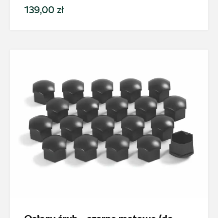
139,00 zł
magazyn.katowice@autosliwka.pl
Auto Śliwka
ul. 3 Maja 60, Sosnowiec
+48 326 303 149
magazyn.sosnowiec@autosliwka.pl
Auto Śliwka
ul. Plutonowego Szkubacza 4, Zabrze
+48 322 779 067