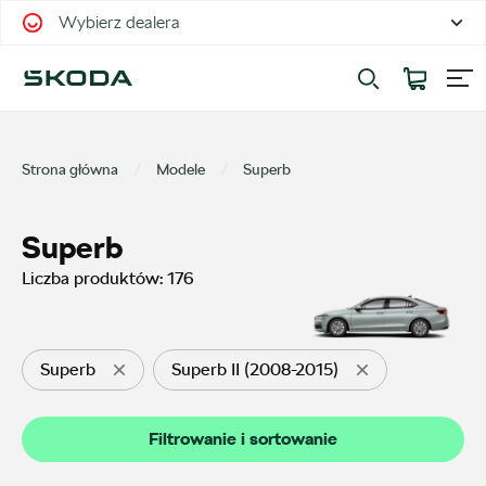
Wybierz dealera
Filtrowanie i sortowanie
Sortuj
Strona główna
Modele
Superb
Superb
Liczba produktów:
176
Pokaż na stronie
12
Superb
Superb II (2008-2015)
Kategorie
Filtrowanie i sortowanie
Oferty sezonowe
11