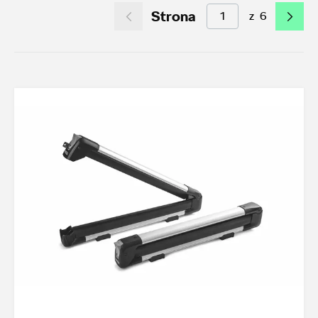
Strona
z
6
Akcesoria letnie (01.06-31.08.2026)
9
Felgi aluminiowe w super cenach
0
Dobra oferta dla starszych modeli
2
Koła zimowe 2026/2027
0
TOP akcesoria
3
Octavia IV
3
Transport
18
Felgi i koła
11
Dywaniki i wykładziny
9
Elementy zewnętrzne
2
Ochrona przed kradzieżą
1
Funkcjonalność
17
Foteliki dziecięce
3
Model
Superb