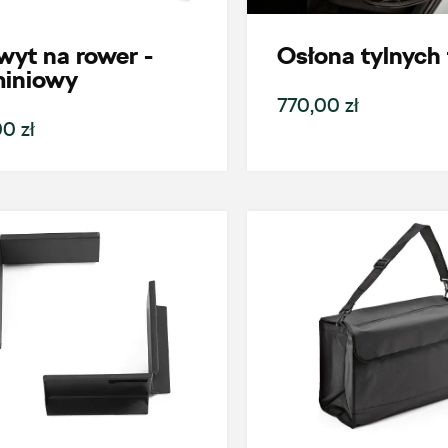
yt na rower -
Osłona tylnych 
miniowy
770,00 zł
0 zł
oje zapytanie
Wpisz lokalizację