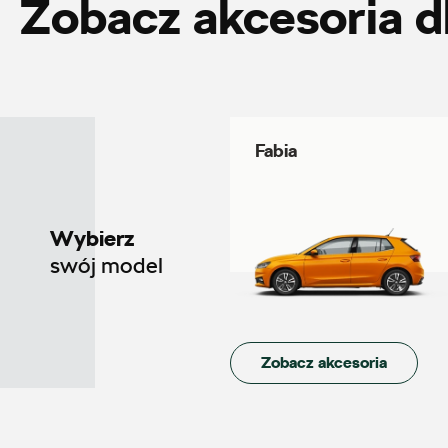
Zobacz akcesoria d
Auto Śliwka
ul. Kościuszki 94, Katowice
Fabia
+48 326 066 822
magazyn.katowice@autosliwka.pl
Wybierz
swój model
Auto Sudety
ul. Wrocławska 159, Wałbrzych
Zobacz akcesoria
+48 662 137 964
21590.magazyn@partner.skoda.pl