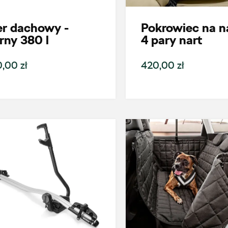
er dachowy -
Pokrowiec na na
rny 380 l
4 pary nart
,00 zł
420,00 zł