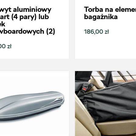
wyt aluminiowy
Torba na eleme
art (4 pary) lub
bagażnika
ek
wboardowych (2)
186,00 zł
0 zł