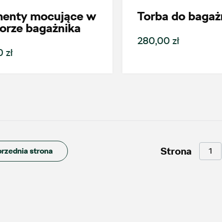
menty mocujące w
Torba do bagaż
Alexas Car Service
orze bagażnika
280,00 zł
Laski 10A, Przykona
 zł
+48 632 208 925
czesci@vw.alexas.pl
Auto Forum 2
Strona
rzednia strona
ul. Skrzetuskiego 11, Płock - Nowe
Gulczewo
+48 784 377 454
marcin.bartkowski@autoforum.pl