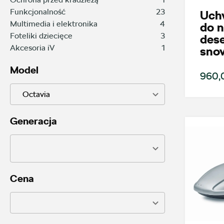
Funkcjonalność
23
Uch
Multimedia i elektronika
4
do n
Foteliki dziecięce
3
des
Akcesoria iV
1
sno
Model
960,0
Octavia
Generacja
Cena