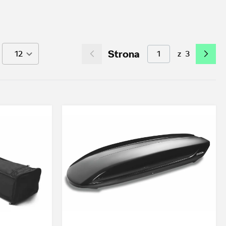
Strona
z
3
12