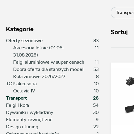
Transpo
Kategorie
Sortuj
Oferty sezonowe
83
Akcesoria letnie (01.06-
11
31.08.2026)
Felgi aluminiowe w super cenach
11
Dobra oferta dla starszych modeli
53
Koła zimowe 2026/2027
8
TOP akcesoria
10
Octavia IV
10
Transport
26
Felgi i koła
54
Dywaniki i wykładziny
30
Elementy zewnętrzne
9
Design i tuning
22
Ochrona przed kradzieżą
1