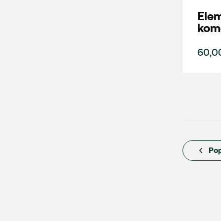
Ele
AMD Auto Centrum
kom
ul. Stanisława Wernera 59, Radom
60,00
+48 483 311 804
czesci@amdauto.pl
Auto Bączek
Pop
ul. Gumniska 36a, Tarnów
+48 146 274 566
sklep@autobaczek.pl