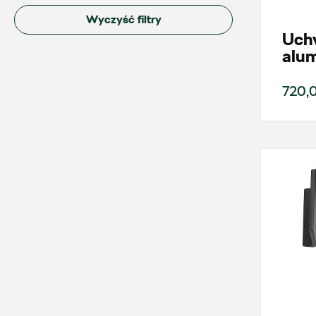
Wyczyść filtry
Uchw
alu
720,0
Wybierz dealera obsługującego Tw