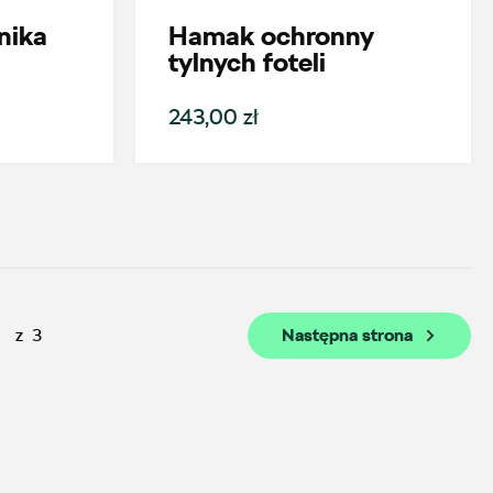
nika
Hamak ochronny
Auto BZ
tylnych foteli
ul. Brzezińska 17, Łódź
243,00 zł
+48 422 144 586
czesci.brzezinska@zimny.com.pl
Auto Group Luzar
z
3
Następna strona
ul. Krakowska 33, Wieliczka
+48 122 527 400
czesci.skoda@autoluzar.pl