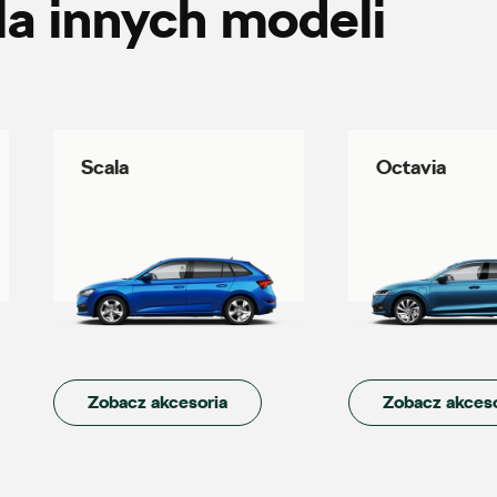
la innych modeli
Auto Śliwka
ul. 3 Maja 60, Sosnowiec
Scala
Octavia
+48 326 303 149
magazyn.sosnowiec@autosliwka.pl
Auto-Blak
ul. Farbiarska 25a, Warszawa
Zobacz akcesoria
Zobacz akceso
+48 228 991 966
czesci.farbiarska@auto-blak.pl