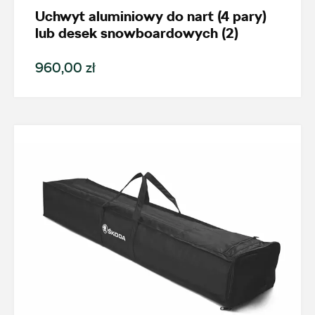
Kodiaq
Uchwyt aluminiowy do nart (4 pary)
lub desek snowboardowych (2)
Generacja
960,00 zł
Kodiaq II (od 2024)
Cena
Kolekcje
Status
Nowość