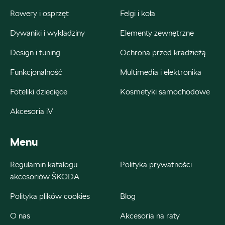
Rowery i osprzęt
Felgi i koła
Dywaniki i wykładziny
Elementy zewnętrzne
Bednarek
Design i tuning
Ochrona przed kradzieżą
Funkcjonalność
Multimedia i elektronika
ul. Szczecińska 38A, Łódź
+48 426 130 700
Foteliki dziecięce
Kosmetyki samochodowe
22000.magazyn@partner.skoda.pl
Akcesoria iV
Menu
Bednarek
Regulamin katalogu
Polityka prywatności
akcesoriów ŠKODA
ul. Wrocławska 18, Dobroń
Polityka plików cookies
Blog
+48 515 060 712
O nas
Akcesoria na raty
Czesci@bednarek.com.pl