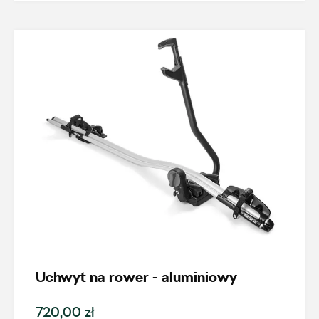
+48 422 144 586
czesci.brzezinska@zimny.com.pl
Auto Bączek
ul. Gumniska 36a, Tarnów
+48 146 274 566
sklep@autobaczek.pl
Auto Forum 2
Uchwyt na rower - aluminiowy
ul. Skrzetuskiego 11, Płock - Nowe Gulczewo
720,00 zł
+48 784 377 454