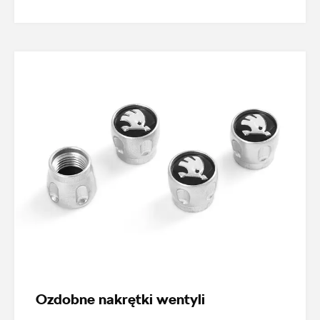
marcin.bartkowski@autoforum.pl
Auto Group Luzar
ul. Krakowska 33, Wieliczka
+48 122 527 400
czesci.skoda@autoluzar.pl
Auto Śliwka
ul. Kościuszki 94, Katowice
Ozdobne nakrętki wentyli
+48 326 066 822