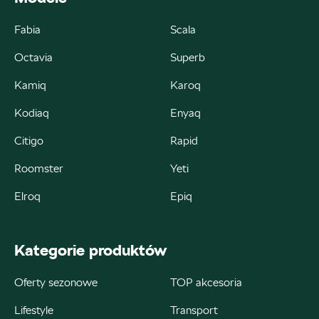
Fabia
Scala
Octavia
Superb
Autorud Kielce
Kamiq
Karoq
ul. Krakowska 283, Kielce
Kodiaq
Enyaq
+48 413 465 588
Citigo
Rapid
czesci@autorudkielce.pl
Roomster
Yeti
Elroq
Epiq
Autoweber
Kategorie produktów
ul. Łódzka 27, Zduńska Wola
Oferty sezonowe
TOP akcesoria
+48 609 991 995
Lifestyle
Transport
czesci@autoweber.pl