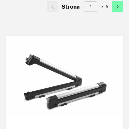
Strona
z
5
Akcesoria letnie (01.06-31.08.2026)
10
Felgi aluminiowe w super cenach
6
Dobra oferta dla starszych modeli
2
Koła zimowe 2026/2027
0
TOP akcesoria
3
Octavia IV
3
Transport
16
Felgi i koła
16
Dywaniki i wykładziny
6
Elementy zewnętrzne
1
Ochrona przed kradzieżą
1
Funkcjonalność
16
Multimedia i elektronika
1
Foteliki dziecięce
3
Model