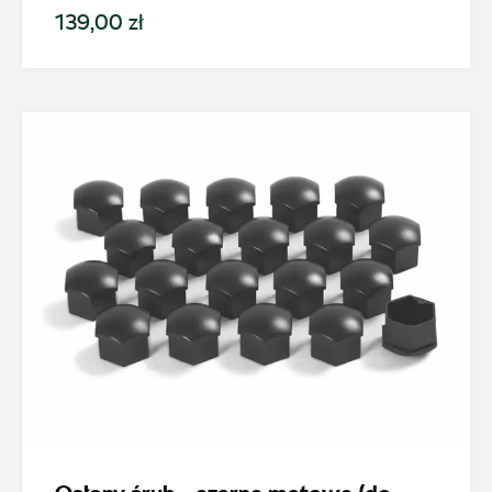
139,00 zł
magazyn.katowice@autosliwka.pl
Auto Śliwka
ul. 3 Maja 60, Sosnowiec
+48 326 303 149
magazyn.sosnowiec@autosliwka.pl
Auto Śliwka
ul. Plutonowego Szkubacza 4, Zabrze
+48 322 779 067