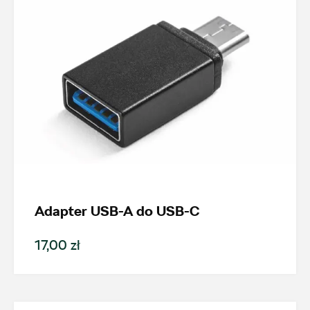
Wybierz dealera obsługującego
Twoje zapytanie
Wpisz lokalizację
Adapter USB-A do USB-C
17,00 zł
AMD Auto Centrum
ul. Stanisława Wernera 59, Radom