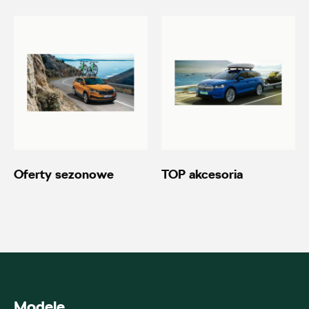
20600.magazyn@partner.skoda.pl
Autoremo
ul. Wiśniowieckiego 123, Nowy Sącz
+48 184 444 111
20690.magazyn@partner.skoda.pl
Oferty sezonowe
TOP akcesoria
Autoremo
ul. Szaflarska 170, Nowy Targ
+48 182 610 210
Modele
zamowienia@autoremo.pl