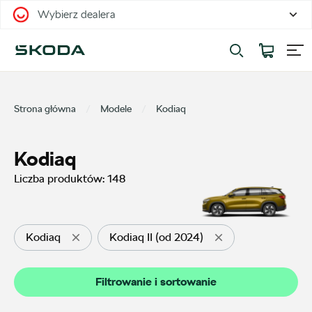
Wybierz dealera
Filtrowanie i sortowanie
Sortuj
Strona główna
Modele
Kodiaq
Kodiaq
Liczba produktów:
148
Pokaż na stronie
12
Kodiaq
Kodiaq II (od 2024)
Kategorie
Filtrowanie i sortowanie
Oferty sezonowe
18