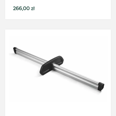
ul. Brzezińska 17, Łódź
266,00 zł
+48 422 144 586
czesci.brzezinska@zimny.com.pl
Auto Bączek
ul. Gumniska 36a, Tarnów
+48 146 274 566
sklep@autobaczek.pl
Auto Forum 2