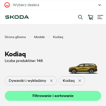
Wybierz dealera
Filtrowanie i sortowanie
Sortuj
Strona główna
Modele
Kodiaq
Kodiaq
Liczba produktów:
148
Pokaż na stronie
12
Dywaniki i wykładziny
Kodiaq
Kategorie
Filtrowanie i sortowanie
Oferty sezonowe
65