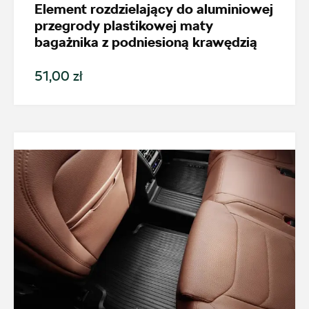
ul. Skrzetuskiego 11, Płock - Nowe Gulczewo
Element rozdzielający do aluminiowej
przegrody plastikowej maty
+48 784 377 454
bagażnika z podniesioną krawędzią
marcin.bartkowski@autoforum.pl
51,00 zł
Auto Group Luzar
ul. Krakowska 33, Wieliczka
+48 122 527 400
czesci.skoda@autoluzar.pl
Auto Śliwka