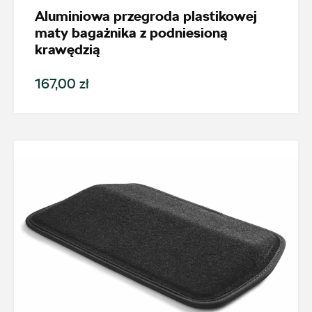
Aluminiowa przegroda plastikowej
Kodiaq
maty bagażnika z podniesioną
krawędzią
Generacja
167,00 zł
Cena
Kolekcje
Status