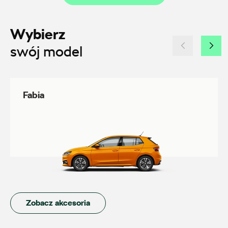
+48 228 991 966
Wybierz
czesci.farbiarska@auto-blak.pl
swój model
Auto-Gazda
Fabia
ul. Żorska 11A, Rybnik
+48 326 614 000
anna.holyst@skoda.auto-gazda.pl
Auto-Park
Zobacz akcesoria
ul. Siemiradzkiego 23, Piła