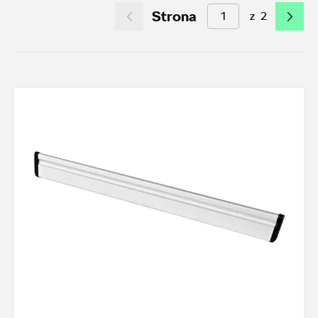
Strona
z
2
Akcesoria letnie (01.06-31.08.2026)
10
Felgi aluminiowe w super cenach
6
Dobra oferta dla starszych modeli
49
Koła zimowe 2026/2027
0
TOP akcesoria
3
Octavia IV
3
Transport
22
Felgi i koła
47
Dywaniki i wykładziny
19
Elementy zewnętrzne
4
Design i tuning
5
Ochrona przed kradzieżą
1
Funkcjonalność
21
Multimedia i elektronika
4
Foteliki dziecięce
3
Model