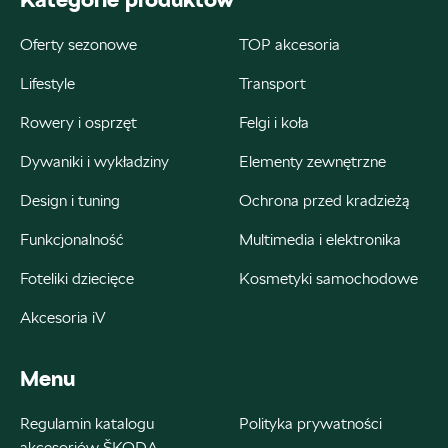
+48 609 991 995
czesci@autoweber.pl
Oferty sezonowe
TOP akcesoria
Lifestyle
Transport
Rowery i osprzęt
Felgi i koła
Bednarek
Dywaniki i wykładziny
Elementy zewnętrzne
ul. Szczecińska 38A, Łódź
Design i tuning
Ochrona przed kradzieżą
+48 426 130 700
Funkcjonalność
Multimedia i elektronika
22000.magazyn@partner.skoda.pl
Foteliki dziecięce
Kosmetyki samochodowe
Akcesoria iV
Bednarek
Menu
ul. Wrocławska 18, Dobroń
Regulamin katalogu
Polityka prywatności
akcesoriów ŠKODA