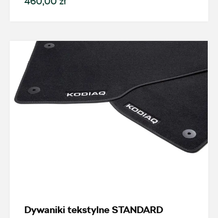
460,00 zł
ul. Stanisława Wernera 59, Radom
+48 483 311 804
czesci@amdauto.pl
Alexas Car Service
Laski 10A, Przykona
+48 632 208 925
czesci@vw.alexas.pl
Auto BZ
Dywaniki tekstylne STANDARD