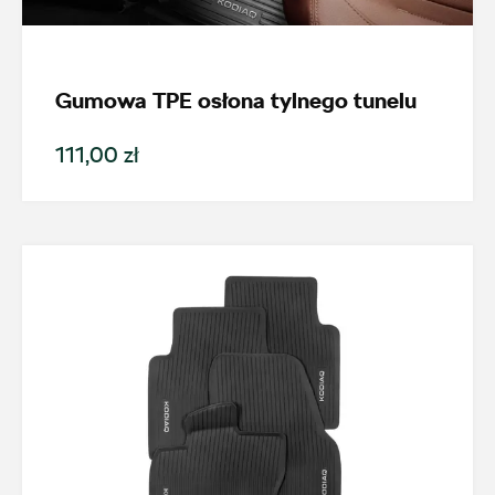
ul. Kościuszki 94, Katowice
+48 326 066 822
magazyn.katowice@autosliwka.pl
Gumowa TPE osłona tylnego tunelu
111,00 zł
Auto Śliwka
ul. 3 Maja 60, Sosnowiec
+48 326 303 149
magazyn.sosnowiec@autosliwka.pl
Auto Śliwka
ul. Plutonowego Szkubacza 4, Zabrze