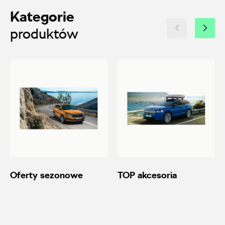
+48 517 079 901
Kategorie
20600.magazyn@partner.skoda.pl
produktów
Autoremo
ul. Wiśniowieckiego 123, Nowy Sącz
+48 184 444 111
20690.magazyn@partner.skoda.pl
Oferty sezonowe
TOP akcesoria
Autoremo
ul. Szaflarska 170, Nowy Targ