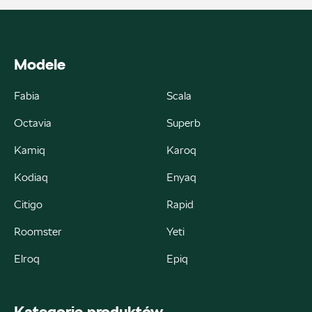
+48 182 610 210
zamowienia@autoremo.pl
Modele
Fabia
Scala
Autorud Kielce
Octavia
Superb
ul. Krakowska 283, Kielce
Kamiq
Karoq
+48 413 465 588
Kodiaq
Enyaq
czesci@autorudkielce.pl
Citigo
Rapid
Roomster
Yeti
Autoweber
Elroq
Epiq
ul. Łódzka 27, Zduńska Wola
Kategorie produktów