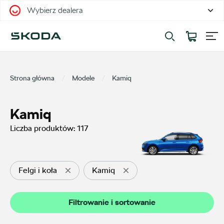
Wybierz dealera
Filtrowanie i sortowanie
Sortuj
Strona główna
Modele
Kamiq
Kamiq
Liczba produktów:
117
Pokaż na stronie
12
Felgi i koła
Kamiq
Kategorie
Filtrowanie i sortowanie
Oferty sezonowe
27