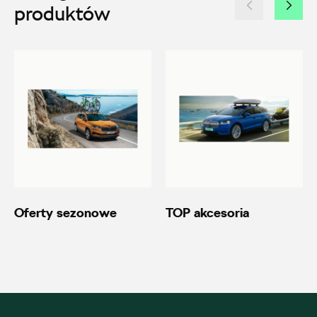
produktów
20600.magazyn@partner.skoda.pl
Autoremo
ul. Wiśniowieckiego 123, Nowy Sącz
+48 184 444 111
20690.magazyn@partner.skoda.pl
Oferty sezonowe
TOP akcesoria
Autoremo
ul. Szaflarska 170, Nowy Targ
+48 182 610 210