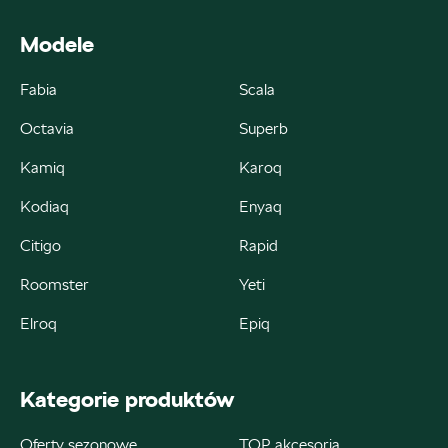
zamowienia@autoremo.pl
Modele
Fabia
Scala
Autorud Kielce
Octavia
Superb
Kamiq
Karoq
ul. Krakowska 283, Kielce
Kodiaq
Enyaq
+48 413 465 588
czesci@autorudkielce.pl
Citigo
Rapid
Roomster
Yeti
Elroq
Epiq
Autoweber
Kategorie produktów
ul. Łódzka 27, Zduńska Wola
+48 609 991 995
Oferty sezonowe
TOP akcesoria