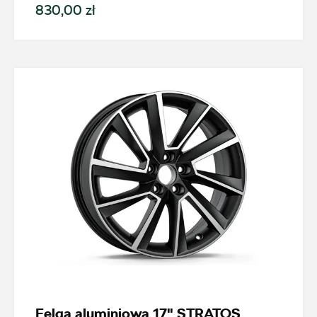
830,00 zł
+48 784 377 454
marcin.bartkowski@autoforum.pl
Auto Group Luzar
ul. Krakowska 33, Wieliczka
+48 122 527 400
czesci.skoda@autoluzar.pl
Auto Śliwka
ul. Kościuszki 94, Katowice
Felga aluminiowa 17" STRATOS