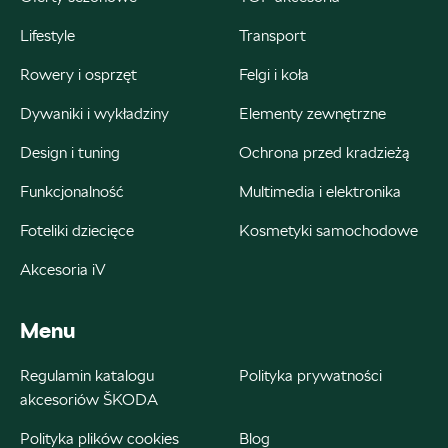
czesci@autoweber.pl
Lifestyle
Transport
Rowery i osprzęt
Felgi i koła
Dywaniki i wykładziny
Elementy zewnętrzne
Bednarek
Design i tuning
Ochrona przed kradzieżą
ul. Szczecińska 38A, Łódź
Funkcjonalność
Multimedia i elektronika
+48 426 130 700
Foteliki dziecięce
Kosmetyki samochodowe
22000.magazyn@partner.skoda.pl
Akcesoria iV
Menu
Bednarek
Regulamin katalogu
Polityka prywatności
ul. Wrocławska 18, Dobroń
akcesoriów ŠKODA
+48 515 060 712
Polityka plików cookies
Blog