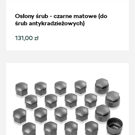
Nowość
Osłony śrub - czarne matowe (do
Promocja
śrub antykradzieżowych)
131,00 zł
Pokaż tylko dostępne
Filtruj
Wyczyść filtry