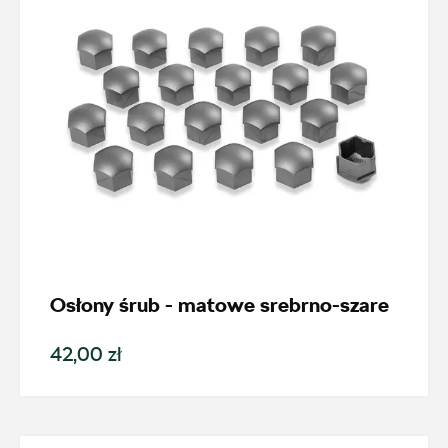
Wybierz dealera obsługującego
Twoje zapytanie
Wpisz lokalizację
Osłony śrub - matowe srebrno-szare
42,00 zł
AMD Auto Centrum
ul. Stanisława Wernera 59, Radom