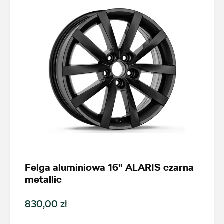
+48 483 311 804
czesci@amdauto.pl
Alexas Car Service
Laski 10A, Przykona
+48 632 208 925
czesci@vw.alexas.pl
Felga aluminiowa 16" ALARIS czarna
metallic
Auto BZ
830,00 zł
ul. Brzezińska 17, Łódź