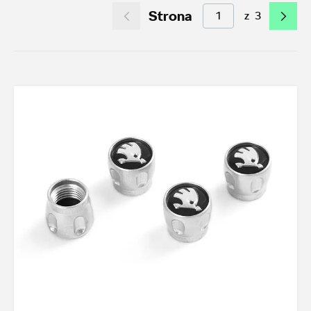
Strona
z
3
Akcesoria letnie (01.06-31.08.2026)
10
Felgi aluminiowe w super cenach
9
Dobra oferta dla starszych modeli
2
Koła zimowe 2026/2027
6
TOP akcesoria
3
Octavia IV
3
Transport
20
Felgi i koła
27
Dywaniki i wykładziny
16
Elementy zewnętrzne
4
Design i tuning
4
Ochrona przed kradzieżą
1
Funkcjonalność
24
Multimedia i elektronika
3
Foteliki dziecięce
3
Model