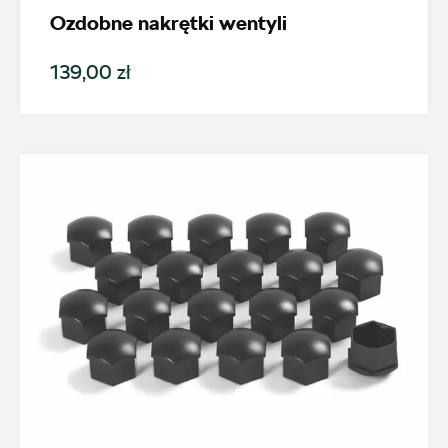
Ozdobne nakrętki wentyli
Kamiq
139,00 zł
Generacja
Cena
Kolekcje
Status