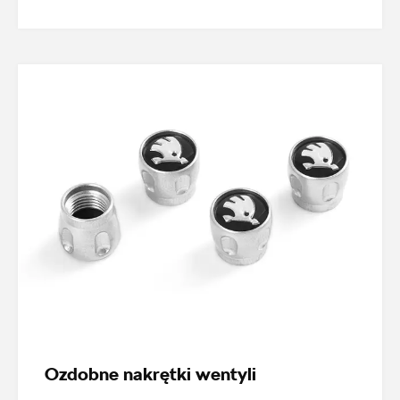
marcin.bartkowski@autoforum.pl
Auto Group Luzar
ul. Krakowska 33, Wieliczka
+48 122 527 400
czesci.skoda@autoluzar.pl
Auto Śliwka
ul. Kościuszki 94, Katowice
Ozdobne nakrętki wentyli
+48 326 066 822