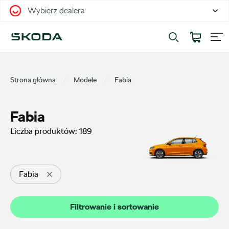
Wybierz dealera
Filtrowanie i sortowanie
Sortuj
Strona główna
Modele
Fabia
Fabia
Liczba produktów:
189
Pokaż na stronie
12
Fabia
Kategorie
Filtrowanie i sortowanie
Oferty sezonowe
56