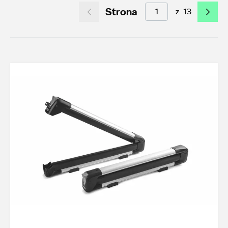
Strona
z
13
Akcesoria letnie (01.06-31.08.2026)
10
Felgi aluminiowe w super cenach
7
Dobra oferta dla starszych modeli
35
Koła zimowe 2026/2027
4
TOP akcesoria
3
Octavia IV
3
Transport
25
Felgi i koła
42
Dywaniki i wykładziny
24
Elementy zewnętrzne
10
Design i tuning
12
Ochrona przed kradzieżą
1
Funkcjonalność
26
Multimedia i elektronika
4
Foteliki dziecięce
3
Model