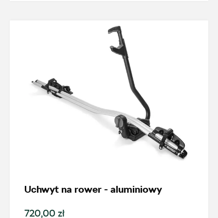
+48 422 144 586
czesci.brzezinska@zimny.com.pl
Auto Bączek
ul. Gumniska 36a, Tarnów
+48 146 274 566
sklep@autobaczek.pl
Auto Forum 2
Uchwyt na rower - aluminiowy
ul. Skrzetuskiego 11, Płock - Nowe Gulczewo
720,00 zł
+48 784 377 454