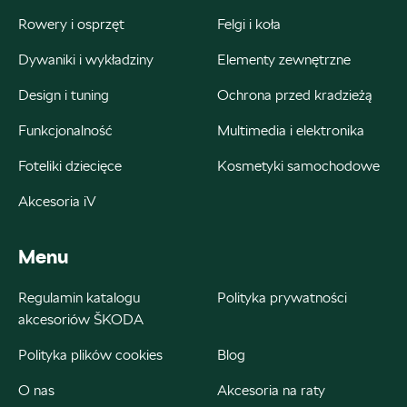
Rowery i osprzęt
Felgi i koła
Dywaniki i wykładziny
Elementy zewnętrzne
Bednarek
Design i tuning
Ochrona przed kradzieżą
Funkcjonalność
Multimedia i elektronika
ul. Szczecińska 38A, Łódź
+48 426 130 700
Foteliki dziecięce
Kosmetyki samochodowe
22000.magazyn@partner.skoda.pl
Akcesoria iV
Menu
Bednarek
Regulamin katalogu
Polityka prywatności
akcesoriów ŠKODA
ul. Wrocławska 18, Dobroń
Polityka plików cookies
Blog
+48 515 060 712
O nas
Akcesoria na raty
Czesci@bednarek.com.pl