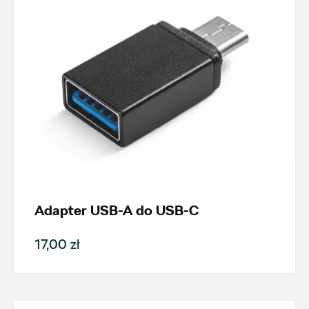
Wybierz dealera obsługującego
Twoje zapytanie
Wpisz lokalizację
Adapter USB-A do USB-C
17,00 zł
AMD Auto Centrum
ul. Stanisława Wernera 59, Radom