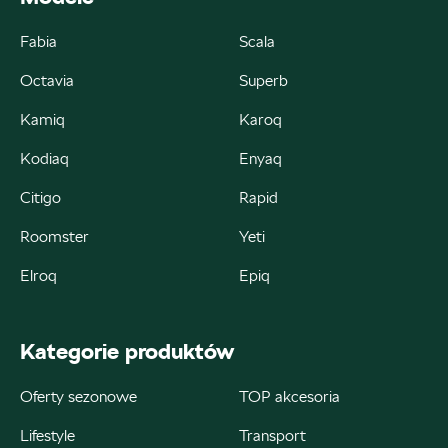
Fabia
Scala
Octavia
Superb
Autorud Kielce
Kamiq
Karoq
ul. Krakowska 283, Kielce
Kodiaq
Enyaq
+48 413 465 588
Citigo
Rapid
czesci@autorudkielce.pl
Roomster
Yeti
Elroq
Epiq
Autoweber
Kategorie produktów
ul. Łódzka 27, Zduńska Wola
Oferty sezonowe
TOP akcesoria
+48 609 991 995
Lifestyle
Transport
czesci@autoweber.pl