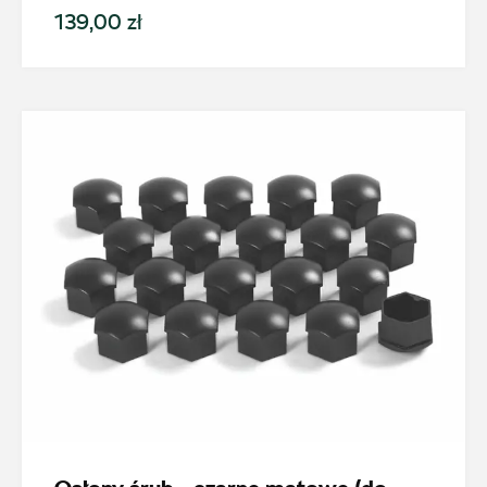
139,00 zł
magazyn.katowice@autosliwka.pl
Auto Śliwka
ul. 3 Maja 60, Sosnowiec
+48 326 303 149
magazyn.sosnowiec@autosliwka.pl
Auto Śliwka
ul. Plutonowego Szkubacza 4, Zabrze
+48 322 779 067