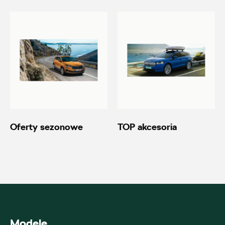
20600.magazyn@partner.skoda.pl
Autoremo
ul. Wiśniowieckiego 123, Nowy Sącz
+48 184 444 111
20690.magazyn@partner.skoda.pl
Oferty sezonowe
TOP akcesoria
Autoremo
ul. Szaflarska 170, Nowy Targ
+48 182 610 210
Modele
zamowienia@autoremo.pl