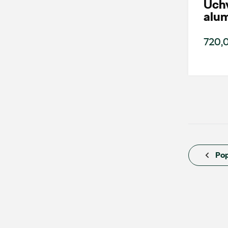
Uchw
alu
AMD Auto Centrum
720,0
ul. Stanisława Wernera 59, Radom
+48 483 311 804
czesci@amdauto.pl
Auto Bączek
Pop
ul. Gumniska 36a, Tarnów
+48 146 274 566
sklep@autobaczek.pl