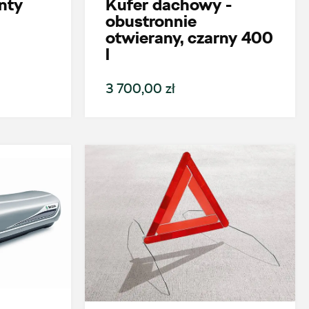
nty
Kufer dachowy -
obustronnie
otwierany, czarny 400
l
3 700,00 zł