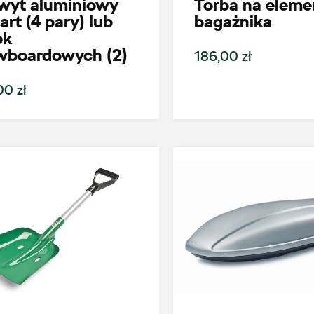
wyt aluminiowy
Torba na eleme
art (4 pary) lub
bagażnika
ek
wboardowych (2)
186,00 zł
0 zł