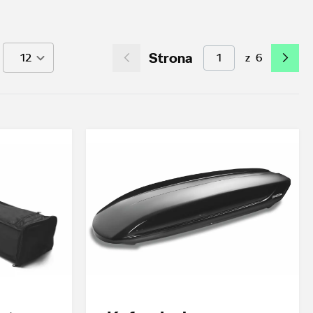
Strona
z
6
12