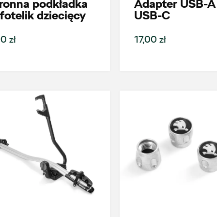
ronna podkładka
Adapter USB-A
fotelik dziecięcy
USB-C
0 zł
17,00 zł
oje zapytanie
Wpisz lokalizację