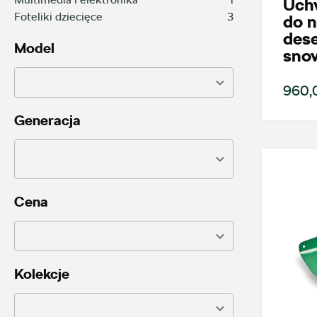
Uch
Foteliki dziecięce
3
do n
des
Model
sno
960,0
Generacja
Cena
Kolekcje