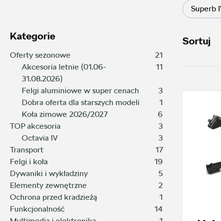
Superb 
Kategorie
Sortuj
Oferty sezonowe
21
Akcesoria letnie (01.06-
11
31.08.2026)
Felgi aluminiowe w super cenach
3
Dobra oferta dla starszych modeli
1
Koła zimowe 2026/2027
6
TOP akcesoria
3
Octavia IV
3
Transport
17
Felgi i koła
19
Dywaniki i wykładziny
5
Elementy zewnętrzne
2
Ochrona przed kradzieżą
1
Funkcjonalność
14
Multimedia i elektronika
1