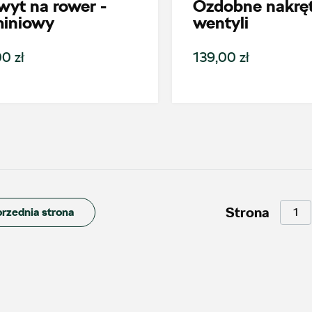
yt na rower -
Ozdobne nakręt
miniowy
wentyli
Alexas Car Service
0 zł
139,00 zł
Laski 10A, Przykona
+48 632 208 925
czesci@vw.alexas.pl
Auto Forum 2
Strona
rzednia strona
ul. Skrzetuskiego 11, Płock - Nowe
Gulczewo
+48 784 377 454
marcin.bartkowski@autoforum.pl