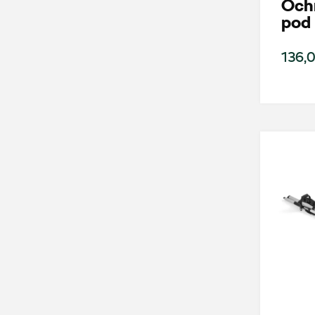
Och
pod 
136,0
Wybierz dealera obsługującego Tw