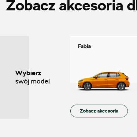
Zobacz akcesoria d
Auto Śliwka
ul. Kościuszki 94, Katowice
Fabia
+48 326 066 822
magazyn.katowice@autosliwka.pl
Wybierz
swój model
Auto Sudety
ul. Wrocławska 159, Wałbrzych
Zobacz akcesoria
+48 662 137 964
21590.magazyn@partner.skoda.pl