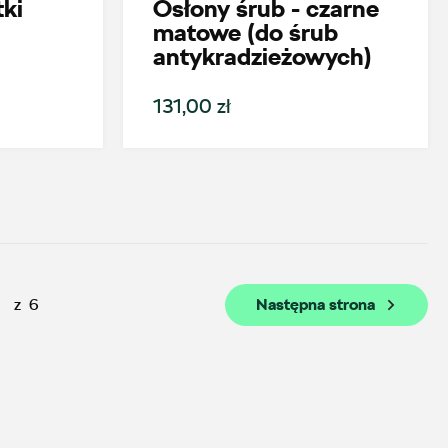
ki
Osłony śrub - czarne
matowe (do śrub
Auto BZ
antykradzieżowych)
ul. Brzezińska 17, Łódź
131,00 zł
+48 422 144 586
czesci.brzezinska@zimny.com.pl
Auto Group Luzar
z
6
Następna strona
ul. Krakowska 33, Wieliczka
+48 122 527 400
czesci.skoda@autoluzar.pl