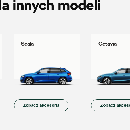
la innych modeli
Auto Śliwka
ul. 3 Maja 60, Sosnowiec
Scala
Octavia
+48 326 303 149
magazyn.sosnowiec@autosliwka.pl
Auto-Blak
ul. Farbiarska 25a, Warszawa
Zobacz akcesoria
Zobacz akceso
+48 228 991 966
czesci.farbiarska@auto-blak.pl