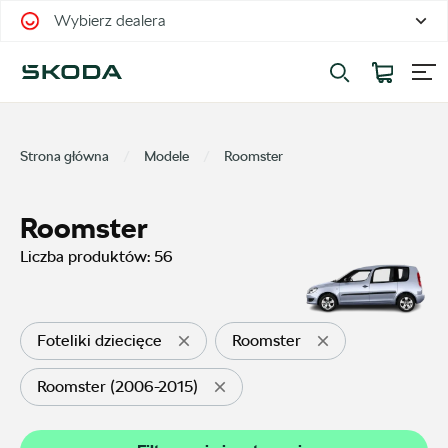
Wybierz dealera
Filtrowanie i sortowanie
Sortuj
Strona główna
Modele
Roomster
Roomster
Liczba produktów:
56
Pokaż na stronie
12
Foteliki dziecięce
Roomster
Roomster (2006-2015)
Kategorie
Oferty sezonowe
9