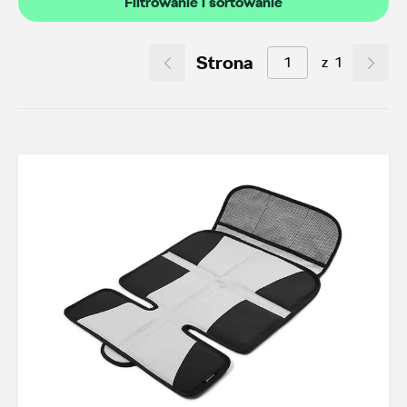
Filtrowanie i sortowanie
Akcesoria letnie (01.06-31.08.2026)
9
Felgi aluminiowe w super cenach
0
Strona
z
1
Dobra oferta dla starszych modeli
0
Koła zimowe 2026/2027
0
TOP akcesoria
3
Octavia IV
3
Transport
17
Felgi i koła
10
Dywaniki i wykładziny
4
Elementy zewnętrzne
2
Design i tuning
2
Ochrona przed kradzieżą
1
Funkcjonalność
17
Foteliki dziecięce
3
Model