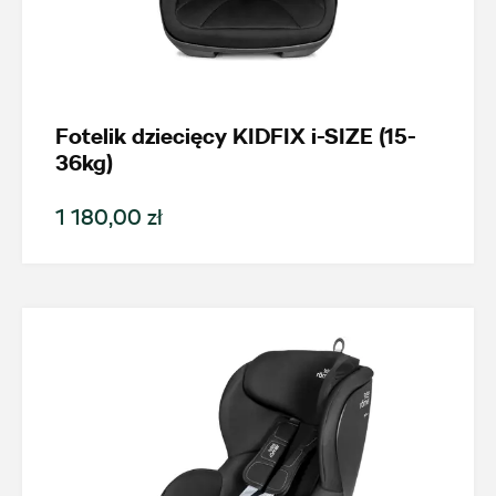
Promocja
Pokaż tylko dostępne
Fotelik dziecięcy KIDFIX i-SIZE (15-
36kg)
Filtruj
1 180,00 zł
Wyczyść filtry