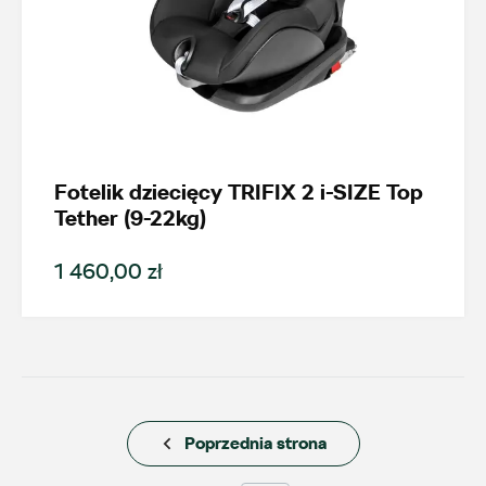
Fotelik dziecięcy TRIFIX 2 i-SIZE Top
Wybierz dealera obsługującego
Tether (9-22kg)
Twoje zapytanie
1 460,00 zł
Wpisz lokalizację
Poprzednia strona