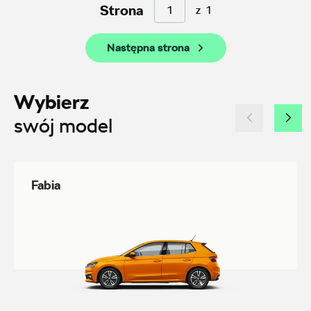
AMD Auto Centrum
Strona
z
1
ul. Stanisława Wernera 59, Radom
Następna strona
+48 483 311 804
czesci@amdauto.pl
Wybierz
swój model
Alexas Car Service
Fabia
Laski 10A, Przykona
+48 632 208 925
czesci@vw.alexas.pl