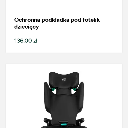
Roomster
Generacja
Ochronna podkładka pod fotelik
dziecięcy
Roomster (2006-2015)
136,00 zł
Cena
Kolekcje
Status
Nowość