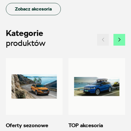
Auto BZ
Zobacz akcesoria
ul. Brzezińska 17, Łódź
+48 422 144 586
Kategorie
czesci.brzezinska@zimny.com.pl
produktów
Auto Bączek
ul. Gumniska 36a, Tarnów
+48 146 274 566
sklep@autobaczek.pl
Oferty sezonowe
TOP akcesoria
Auto Forum 2