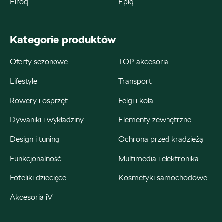
Elroq
Epiq
ul. Kościuszki 94, Katowice
Kategorie produktów
+48 326 066 822
magazyn.katowice@autosliwka.pl
Oferty sezonowe
TOP akcesoria
Lifestyle
Transport
Rowery i osprzęt
Felgi i koła
Auto Śliwka
Dywaniki i wykładziny
Elementy zewnętrzne
ul. 3 Maja 60, Sosnowiec
Design i tuning
Ochrona przed kradzieżą
+48 326 303 149
Funkcjonalność
Multimedia i elektronika
magazyn.sosnowiec@autosliwka.pl
Foteliki dziecięce
Kosmetyki samochodowe
Akcesoria iV
Auto Śliwka