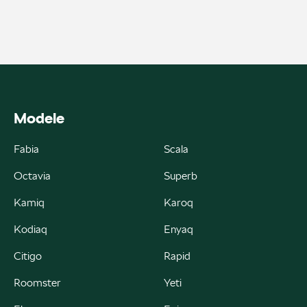
ul. Skrzetuskiego 11, Płock - Nowe Gulczewo
+48 784 377 454
marcin.bartkowski@autoforum.pl
Modele
Auto Group Luzar
Fabia
Scala
Octavia
Superb
ul. Krakowska 33, Wieliczka
Kamiq
Karoq
+48 122 527 400
Kodiaq
Enyaq
czesci.skoda@autoluzar.pl
Citigo
Rapid
Roomster
Yeti
Auto Śliwka