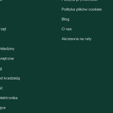
ul. Łódzka 27, Zduńska Wola
Polityka plików cookies
+48 609 991 995
Blog
czesci@autoweber.pl
rzęt
O nas
Akcesoria na raty
Berdychowski
ykładziny
wnętrzne
ul. Owsiana 27, Poznań
ng
+48 512 054 384
d kradzieżą
sklep@berdychowski.com.pl
ść
elektronika
Bursiak
ięce