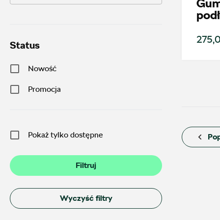
Gum
podł
275,0
Status
Nowość
Promocja
Pokaż tylko dostępne
Pop
Wybierz dealera obsługującego Tw
Filtruj
Wyczyść filtry