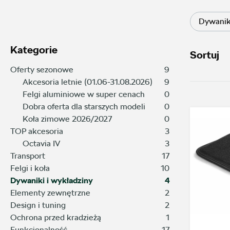
Dywanik
Kategorie
Sortuj
Oferty sezonowe
9
Akcesoria letnie (01.06-31.08.2026)
9
Felgi aluminiowe w super cenach
0
Dobra oferta dla starszych modeli
0
Koła zimowe 2026/2027
0
TOP akcesoria
3
Octavia IV
3
Transport
17
Felgi i koła
10
Dywaniki i wykładziny
4
Elementy zewnętrzne
2
Design i tuning
2
Ochrona przed kradzieżą
1
Funkcjonalność
17