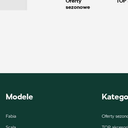
Oferty
TOP 
sezonowe
+48 662 137 964
21590.magazyn@partner.skoda.pl
Auto-Park
ul. Siemiradzkiego 23, Piła
+48 517 079 901
20600.magazyn@partner.skoda.pl
Modele
Katego
Fabia
Oferty sezo
Autorud Kielce
Scala
TOP akcesor