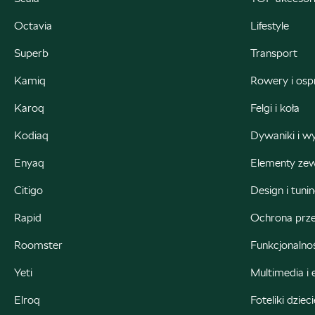
ul. Krakowska 283, Kielce
Octavia
Lifestyle
+48 413 465 588
Superb
Transport
czesci@autorudkielce.pl
Kamiq
Rowery i osp
Karoq
Felgi i koła
Bednarek
Kodiaq
Dywaniki i w
Enyaq
Elementy ze
ul. Wrocławska 18, Dobroń
Citigo
Design i tuni
+48 515 060 712
Rapid
Ochrona prze
Czesci@bednarek.com.pl
Roomster
Funkcjonalno
Yeti
Multimedia i 
Bohemia Motors
Elroq
Foteliki dziec