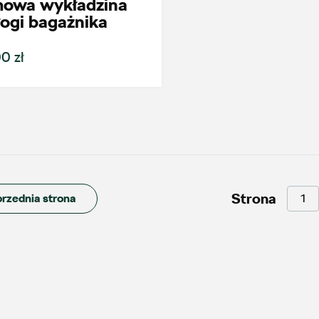
owa wykładzina
ogi bagażnika
0 zł
Strona
rzednia strona
oje zapytanie
Wpisz lokalizację