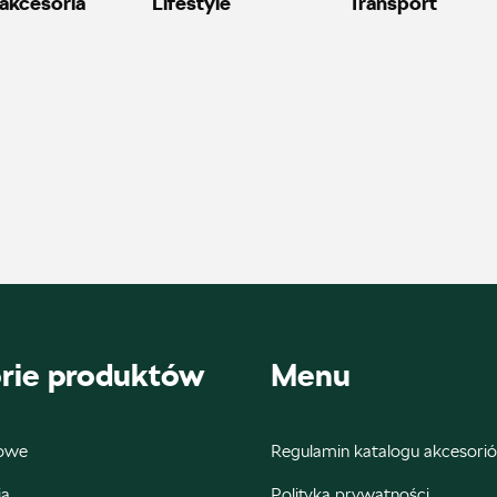
akcesoria
Lifestyle
Transport
+48 228 991 966
czesci.farbiarska@auto-blak.pl
Autoremo
ul. Wiśniowieckiego 123, Nowy Sącz
+48 184 444 111
20690.magazyn@partner.skoda.pl
rie produktów
Menu
nowe
Regulamin katalogu akceso
Autoweber
ia
Polityka prywatności