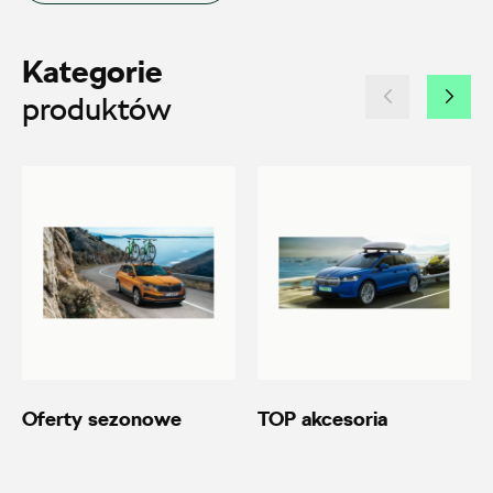
ul. Brzezińska 17, Łódź
Kategorie
+48 422 144 586
produktów
czesci.brzezinska@zimny.com.pl
Auto Bączek
ul. Gumniska 36a, Tarnów
+48 146 274 566
sklep@autobaczek.pl
Oferty sezonowe
TOP akcesoria
Auto Forum 2