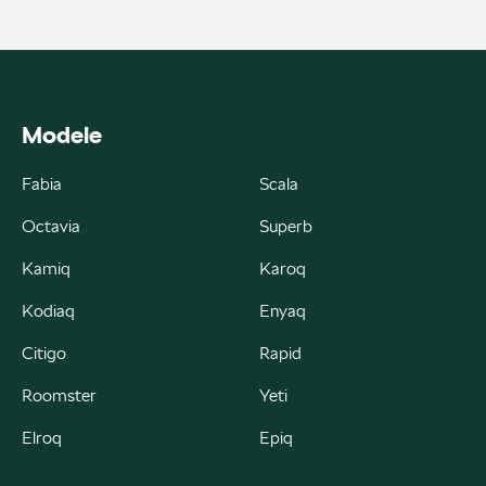
ul. Skrzetuskiego 11, Płock - Nowe Gulczewo
+48 784 377 454
marcin.bartkowski@autoforum.pl
Modele
Fabia
Scala
Auto Group Luzar
Octavia
Superb
ul. Krakowska 33, Wieliczka
Kamiq
Karoq
+48 122 527 400
Kodiaq
Enyaq
czesci.skoda@autoluzar.pl
Citigo
Rapid
Roomster
Yeti
Elroq
Epiq
Auto Śliwka