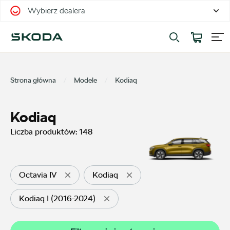
Wybierz dealera
Filtrowanie i sortowanie
Sortuj
Strona główna
Modele
Kodiaq
Kodiaq
Liczba produktów:
148
Pokaż na stronie
12
Octavia IV
Kodiaq
Kodiaq I (2016-2024)
Kategorie
Oferty sezonowe
58