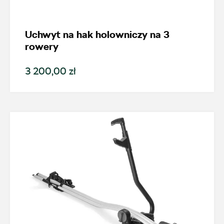
Kodiaq
Uchwyt na hak holowniczy na 3
Generacja
rowery
3 200,00 zł
Kodiaq I (2016-2024)
Cena
Kolekcje
Status