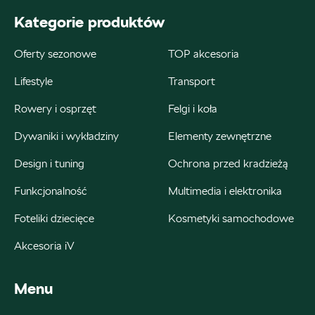
ul. Kościuszki 94, Katowice
Kategorie produktów
+48 326 066 822
Oferty sezonowe
TOP akcesoria
magazyn.katowice@autosliwka.pl
Lifestyle
Transport
Rowery i osprzęt
Felgi i koła
Auto Śliwka
Dywaniki i wykładziny
Elementy zewnętrzne
Design i tuning
Ochrona przed kradzieżą
ul. 3 Maja 60, Sosnowiec
Funkcjonalność
Multimedia i elektronika
+48 326 303 149
magazyn.sosnowiec@autosliwka.pl
Foteliki dziecięce
Kosmetyki samochodowe
Akcesoria iV
Menu
Auto Śliwka