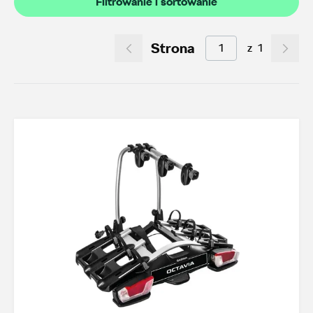
Filtrowanie i sortowanie
Akcesoria letnie (01.06-31.08.2026)
9
Felgi aluminiowe w super cenach
0
Strona
z
1
Dobra oferta dla starszych modeli
49
Koła zimowe 2026/2027
0
TOP akcesoria
3
Octavia IV
3
Transport
21
Felgi i koła
41
Dywaniki i wykładziny
16
Elementy zewnętrzne
3
Design i tuning
5
Ochrona przed kradzieżą
1
Funkcjonalność
21
Multimedia i elektronika
4
Foteliki dziecięce
3
Model