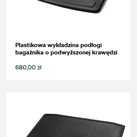
Nowość
Promocja
Pokaż tylko dostępne
Plastikowa wykładzina podłogi
bagażnika o podwyższonej krawędzi
Filtruj
680,00 zł
Wyczyść filtry