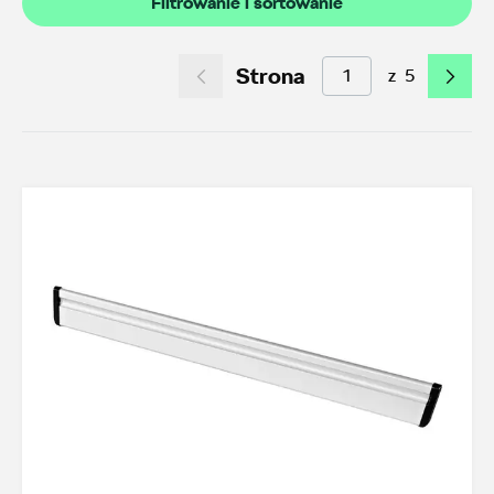
Filtrowanie i sortowanie
Akcesoria letnie (01.06-31.08.2026)
9
Felgi aluminiowe w super cenach
0
Strona
z
5
Dobra oferta dla starszych modeli
49
Koła zimowe 2026/2027
0
TOP akcesoria
3
Octavia IV
3
Transport
21
Felgi i koła
41
Dywaniki i wykładziny
16
Elementy zewnętrzne
3
Design i tuning
5
Ochrona przed kradzieżą
1
Funkcjonalność
21
Multimedia i elektronika
4
Foteliki dziecięce
3
Model