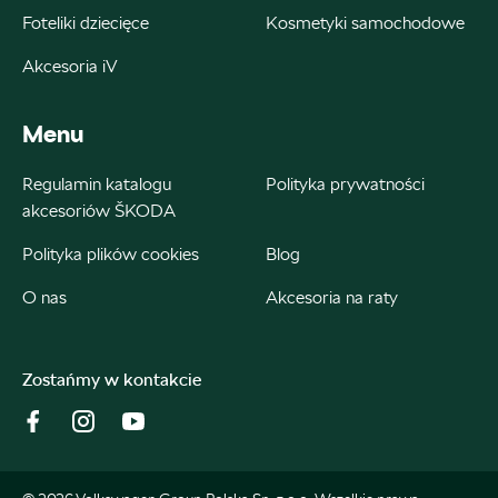
Bednarek
Foteliki dziecięce
Kosmetyki samochodowe
Akcesoria iV
ul. Wrocławska 18, Dobroń
+48 515 060 712
Menu
Czesci@bednarek.com.pl
Regulamin katalogu
Polityka prywatności
akcesoriów ŠKODA
Polityka plików cookies
Blog
Berdychowski
O nas
Akcesoria na raty
ul. Owsiana 27, Poznań
+48 512 054 384
Zostańmy w kontakcie
sklep@berdychowski.com.pl