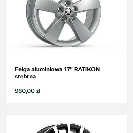
Auto Śliwka
ul. Kościuszki 94, Katowice
+48 326 066 822
magazyn.katowice@autosliwka.pl
Felga aluminiowa 17" RATIKON
srebrna
Auto Śliwka
980,00 zł
ul. 3 Maja 60, Sosnowiec
+48 326 303 149
magazyn.sosnowiec@autosliwka.pl