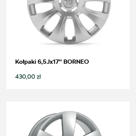
Auto Forum 2
ul. Skrzetuskiego 11, Płock - Nowe Gulczewo
+48 784 377 454
marcin.bartkowski@autoforum.pl
Kołpaki 6,5Jx17'' BORNEO
430,00 zł
Auto Group Luzar
ul. Krakowska 33, Wieliczka
+48 122 527 400
czesci.skoda@autoluzar.pl