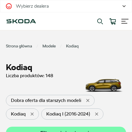
Wybierz dealera
Filtrowanie i sortowanie
Sortuj
Strona główna
Modele
Kodiaq
Kodiaq
Liczba produktów:
148
Pokaż na stronie
12
Dobra oferta dla starszych modeli
Kodiaq
Kodiaq I (2016-2024)
Kategorie
Oferty sezonowe
58