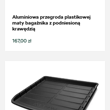
Kodiaq
Aluminiowa przegroda plastikowej
Generacja
maty bagażnika z podniesioną
krawędzią
Kodiaq I (2016-2024)
167,00 zł
Cena
Kolekcje
Status