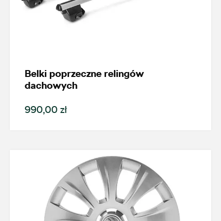
Auto BZ
ul. Brzezińska 17, Łódź
+48 422 144 586
Belki poprzeczne relingów
dachowych
czesci.brzezinska@zimny.com.pl
990,00 zł
Auto Bączek
ul. Gumniska 36a, Tarnów
+48 146 274 566
sklep@autobaczek.pl