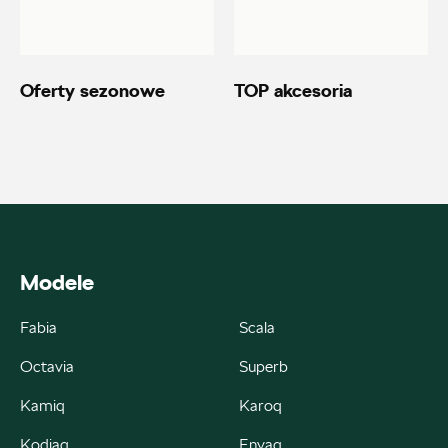
Autoremo
ul. Szaflarska 170, Nowy Targ
Oferty sezonowe
TOP akcesoria
+48 182 610 210
zamowienia@autoremo.pl
Autorud Kielce
Modele
ul. Krakowska 283, Kielce
Fabia
Scala
+48 413 465 588
czesci@autorudkielce.pl
Octavia
Superb
Kamiq
Karoq
Kodiaq
Enyaq