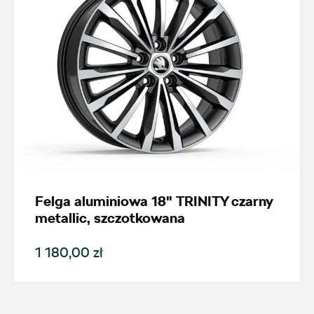
Auto Śliwka
ul. Plutonowego Szkubacza 4, Zabrze
+48 322 779 067
magazyn.zabrze@autosliwka.pl
Auto Sudety
Felga aluminiowa 18" TRINITY czarny
metallic, szczotkowana
ul. Wrocławska 159, Wałbrzych
+48 662 137 964
1 180,00 zł
21590.magazyn@partner.skoda.pl