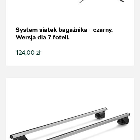
AMD Auto Centrum
System siatek bagażnika - czarny.
ul. Stanisława Wernera 59, Radom
Wersja dla 7 foteli.
+48 483 311 804
124,00 zł
czesci@amdauto.pl
Alexas Car Service
Laski 10A, Przykona
+48 632 208 925
czesci@vw.alexas.pl