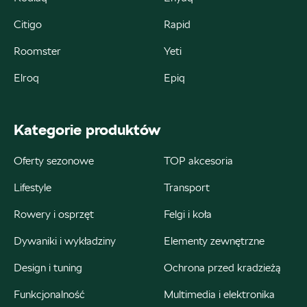
Autoweber
Citigo
Rapid
ul. Łódzka 27, Zduńska Wola
Roomster
Yeti
+48 609 991 995
Elroq
Epiq
czesci@autoweber.pl
Kategorie produktów
Oferty sezonowe
TOP akcesoria
Bednarek
Lifestyle
Transport
ul. Szczecińska 38A, Łódź
Rowery i osprzęt
Felgi i koła
+48 426 130 700
Dywaniki i wykładziny
Elementy zewnętrzne
22000.magazyn@partner.skoda.pl
Design i tuning
Ochrona przed kradzieżą
Funkcjonalność
Multimedia i elektronika