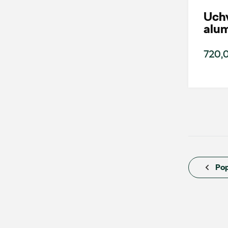
Uchw
AMD Auto Centrum
alu
ul. Stanisława Wernera 59, Radom
720,0
+48 483 311 804
czesci@amdauto.pl
Auto Bączek
ul. Gumniska 36a, Tarnów
Pop
+48 146 274 566
sklep@autobaczek.pl