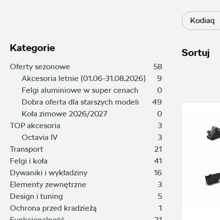
Kodiaq
Kategorie
Sortuj
Oferty sezonowe
58
Akcesoria letnie (01.06-31.08.2026)
9
Felgi aluminiowe w super cenach
0
Dobra oferta dla starszych modeli
49
Koła zimowe 2026/2027
0
TOP akcesoria
3
Octavia IV
3
Transport
21
Felgi i koła
41
Dywaniki i wykładziny
16
Elementy zewnętrzne
3
Design i tuning
5
Ochrona przed kradzieżą
1
Funkcjonalność
21