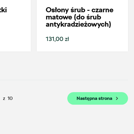
ki
Osłony śrub - czarne
Auto BZ
matowe (do śrub
antykradzieżowych)
ul. Brzezińska 17, Łódź
+48 422 144 586
131,00 zł
czesci.brzezinska@zimny.com.pl
Auto Group Luzar
ul. Krakowska 33, Wieliczka
z
10
Następna strona
+48 122 527 400
czesci.skoda@autoluzar.pl