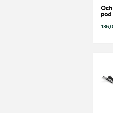
Och
pod 
136,0
Wybierz dealera obsługującego Tw