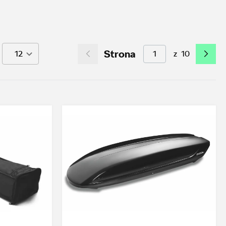
Strona
z
10
12