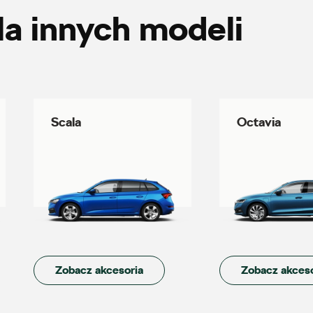
la innych modeli
Auto Śliwka
ul. 3 Maja 60, Sosnowiec
+48 326 303 149
Scala
Octavia
magazyn.sosnowiec@autosliwka.pl
Auto-Blak
ul. Farbiarska 25a, Warszawa
Zobacz akcesoria
Zobacz akceso
+48 228 991 966
czesci.farbiarska@auto-blak.pl