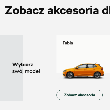
Zobacz akcesoria d
Auto Śliwka
ul. Kościuszki 94, Katowice
+48 326 066 822
Fabia
magazyn.katowice@autosliwka.pl
Wybierz
swój model
Auto Sudety
ul. Wrocławska 159, Wałbrzych
Zobacz akcesoria
+48 662 137 964
21590.magazyn@partner.skoda.pl