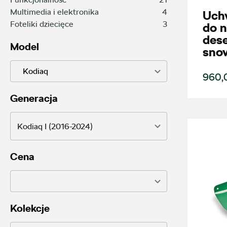
Multimedia i elektronika
4
Uch
Foteliki dziecięce
3
do n
des
Model
sno
Kodiaq
960,0
Generacja
Kodiaq I (2016-2024)
Cena
Kolekcje