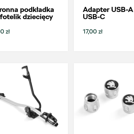
ronna podkładka
Adapter USB-A
fotelik dziecięcy
USB-C
0 zł
17,00 zł
oje zapytanie
Wpisz lokalizację