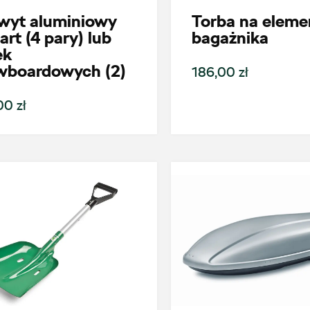
wyt aluminiowy
Torba na eleme
art (4 pary) lub
bagażnika
ek
wboardowych (2)
186,00 zł
0 zł