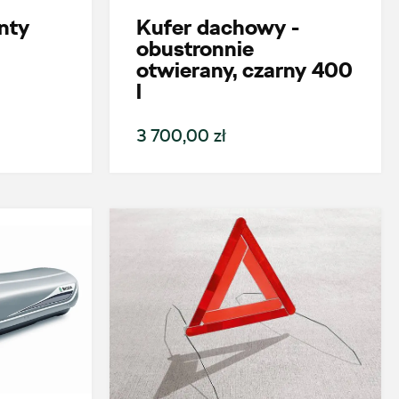
nty
Kufer dachowy -
obustronnie
otwierany, czarny 400
l
3 700,00 zł