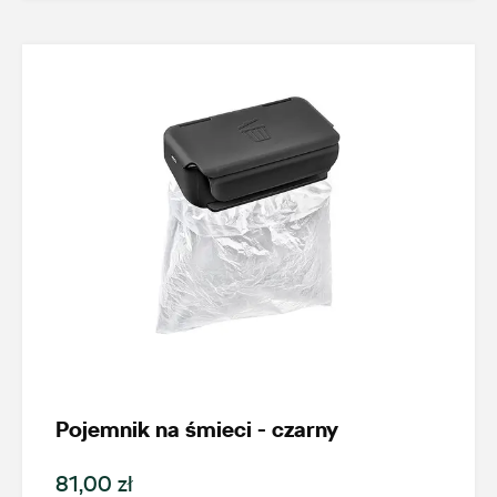
czesci.brzezinska@zimny.com.pl
Auto Bączek
ul. Gumniska 36a, Tarnów
+48 146 274 566
sklep@autobaczek.pl
Auto Forum 2
Pojemnik na śmieci - czarny
ul. Skrzetuskiego 11, Płock - Nowe Gulczewo
+48 784 377 454
81,00 zł