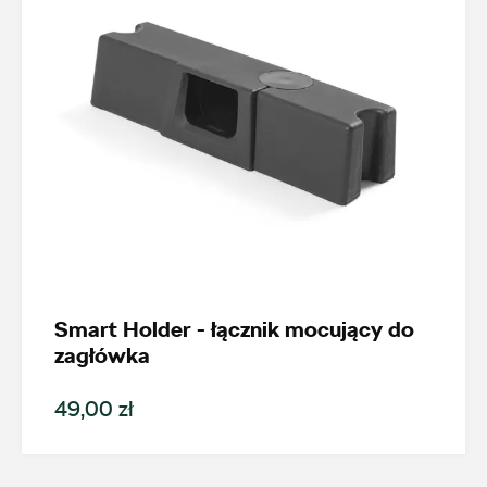
Wybierz dealera obsługującego
Twoje zapytanie
Wpisz lokalizację
Smart Holder - łącznik mocujący do
zagłówka
AMD Auto Centrum
49,00 zł
ul. Stanisława Wernera 59, Radom
+48 483 311 804