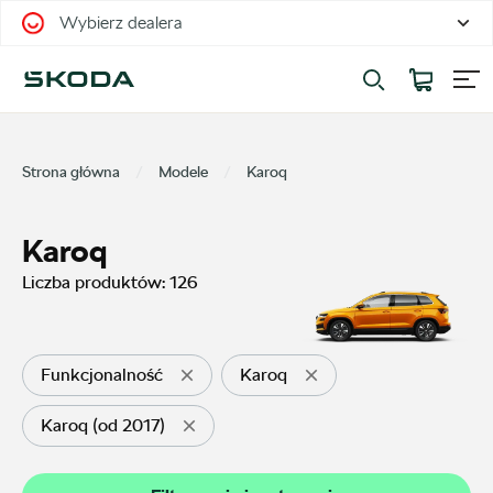
Wybierz dealera
Filtrowanie i sortowanie
Sortuj
Strona główna
Modele
Karoq
Karoq
Liczba produktów:
126
Pokaż na stronie
12
Funkcjonalność
Karoq
Karoq (od 2017)
Kategorie
Oferty sezonowe
32