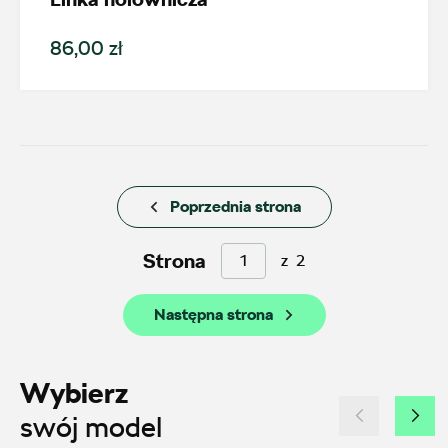
magazyn.zabrze@autosliwka.pl
86,00 zł
Auto Sudety
ul. Wrocławska 159, Wałbrzych
+48 662 137 964
Poprzednia strona
21590.magazyn@partner.skoda.pl
Strona
z
2
Następna strona
Auto-Blak
ul. Farbiarska 25a, Warszawa
Wybierz
+48 228 991 966
swój model
czesci.farbiarska@auto-blak.pl