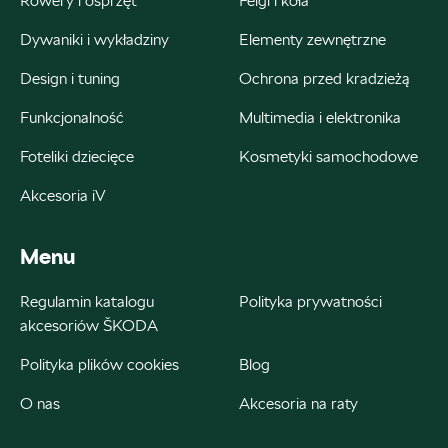
Rowery i osprzęt
Felgi i koła
Dywaniki i wykładziny
Elementy zewnętrzne
Design i tuning
Ochrona przed kradzieżą
Bednarek
Funkcjonalność
Multimedia i elektronika
ul. Szczecińska 38A, Łódź
Foteliki dziecięce
Kosmetyki samochodowe
+48 426 130 700
Akcesoria iV
22000.magazyn@partner.skoda.pl
Menu
Bednarek
Regulamin katalogu
Polityka prywatności
akcesoriów ŠKODA
ul. Wrocławska 18, Dobroń
Polityka plików cookies
Blog
+48 515 060 712
O nas
Akcesoria na raty
Czesci@bednarek.com.pl