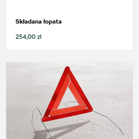
Karoq
Składana łopata
Generacja
254,00 zł
Karoq (od 2017)
Cena
Kolekcje
Status