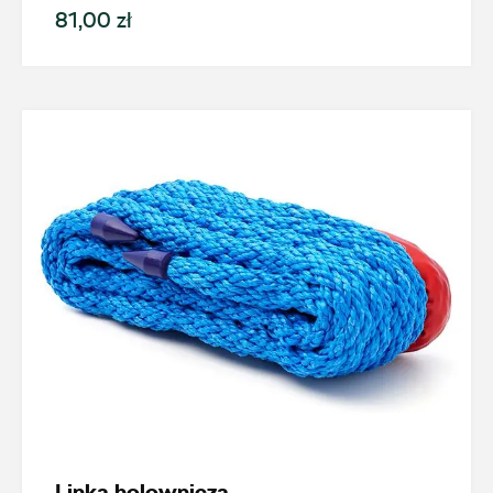
magazyn.katowice@autosliwka.pl
81,00 zł
Auto Śliwka
ul. 3 Maja 60, Sosnowiec
+48 326 303 149
magazyn.sosnowiec@autosliwka.pl
Auto Śliwka
ul. Plutonowego Szkubacza 4, Zabrze
+48 322 779 067
Linka holownicza