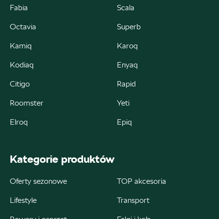
Fabia
Scala
Octavia
Superb
Autorud Kielce
Kamiq
Karoq
Kodiaq
Enyaq
ul. Krakowska 283, Kielce
Citigo
Rapid
+48 413 465 588
czesci@autorudkielce.pl
Roomster
Yeti
Elroq
Epiq
Autoweber
Kategorie produktów
ul. Łódzka 27, Zduńska Wola
Oferty sezonowe
TOP akcesoria
+48 609 991 995
Lifestyle
Transport
czesci@autoweber.pl