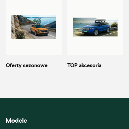
Autoremo
ul. Wiśniowieckiego 123, Nowy Sącz
+48 184 444 111
20690.magazyn@partner.skoda.pl
Oferty sezonowe
TOP akcesoria
Autoremo
ul. Szaflarska 170, Nowy Targ
+48 182 610 210
Modele
zamowienia@autoremo.pl