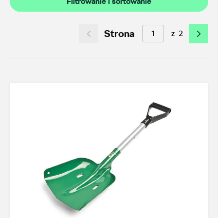
Filtrowanie i sortowanie
Akcesoria letnie (01.06-31.08.2026)
10
Felgi aluminiowe w super cenach
15
Strona
z
2
Dobra oferta dla starszych modeli
2
Koła zimowe 2026/2027
5
TOP akcesoria
3
Octavia IV
3
Transport
22
Felgi i koła
31
Dywaniki i wykładziny
15
Elementy zewnętrzne
4
Design i tuning
5
Ochrona przed kradzieżą
1
Funkcjonalność
22
Multimedia i elektronika
4
Foteliki dziecięce
3
Model