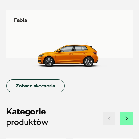
Fabia
Auto-Gazda
ul. Żorska 11A, Rybnik
+48 326 614 000
anna.holyst@skoda.auto-gazda.pl
Zobacz akcesoria
Auto-Park
Kategorie
ul. Siemiradzkiego 23, Piła
produktów
+48 517 079 901
20600.magazyn@partner.skoda.pl