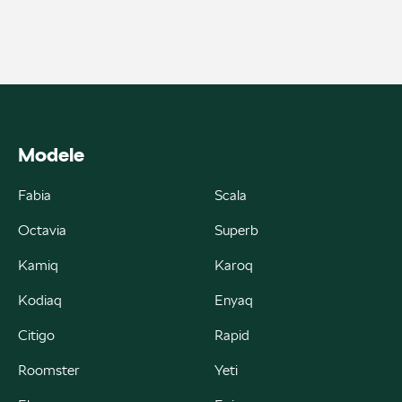
ul. Skrzetuskiego 11, Płock - Nowe Gulczewo
+48 784 377 454
marcin.bartkowski@autoforum.pl
Modele
Auto Group Luzar
Fabia
Scala
Octavia
Superb
ul. Krakowska 33, Wieliczka
Kamiq
Karoq
+48 122 527 400
Kodiaq
Enyaq
czesci.skoda@autoluzar.pl
Citigo
Rapid
Roomster
Yeti
Auto Śliwka