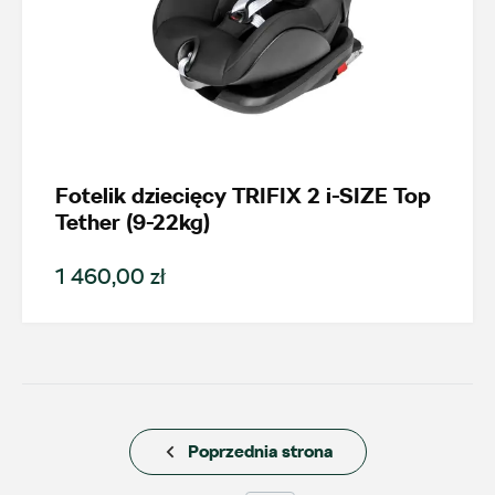
Fotelik dziecięcy TRIFIX 2 i-SIZE Top
Wybierz dealera obsługującego
Tether (9-22kg)
Twoje zapytanie
1 460,00 zł
Wpisz lokalizację
Poprzednia strona