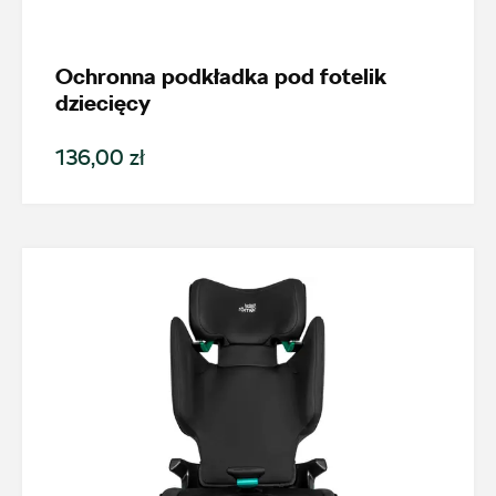
Karoq
Ochronna podkładka pod fotelik
Generacja
dziecięcy
136,00 zł
Karoq (od 2017)
Cena
Kolekcje
Status