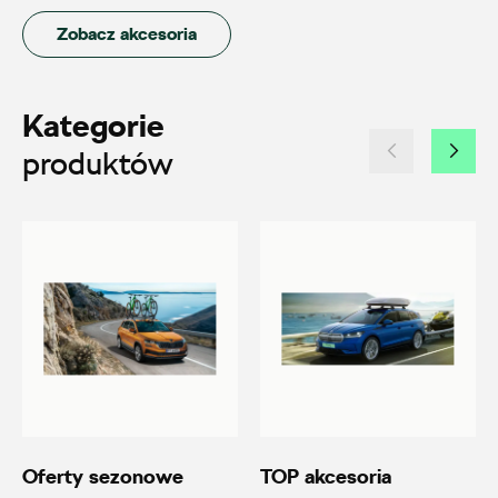
Auto BZ
Zobacz akcesoria
ul. Brzezińska 17, Łódź
+48 422 144 586
Kategorie
czesci.brzezinska@zimny.com.pl
produktów
Auto Bączek
ul. Gumniska 36a, Tarnów
+48 146 274 566
sklep@autobaczek.pl
Oferty sezonowe
TOP akcesoria
Auto Forum 2