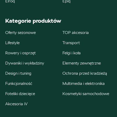
Elroq
Epiq
ul. Kościuszki 94, Katowice
Kategorie produktów
+48 326 066 822
magazyn.katowice@autosliwka.pl
Oferty sezonowe
TOP akcesoria
Lifestyle
Transport
Rowery i osprzęt
Felgi i koła
Auto Śliwka
Dywaniki i wykładziny
Elementy zewnętrzne
ul. 3 Maja 60, Sosnowiec
Design i tuning
Ochrona przed kradzieżą
+48 326 303 149
Funkcjonalność
Multimedia i elektronika
magazyn.sosnowiec@autosliwka.pl
Foteliki dziecięce
Kosmetyki samochodowe
Akcesoria iV
Auto Śliwka