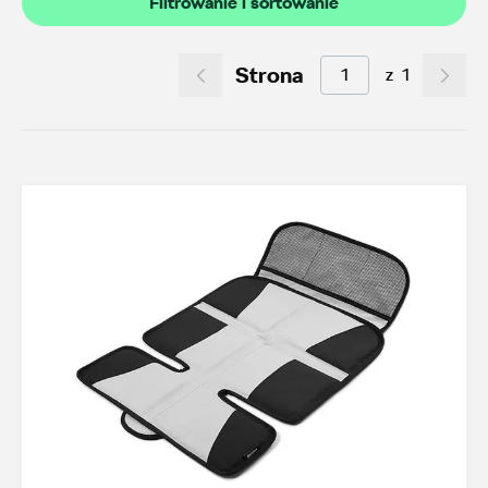
Filtrowanie i sortowanie
Akcesoria letnie (01.06-31.08.2026)
10
Felgi aluminiowe w super cenach
15
Strona
z
1
Dobra oferta dla starszych modeli
2
Koła zimowe 2026/2027
5
TOP akcesoria
3
Octavia IV
3
Transport
22
Felgi i koła
31
Dywaniki i wykładziny
15
Elementy zewnętrzne
4
Design i tuning
5
Ochrona przed kradzieżą
1
Funkcjonalność
22
Multimedia i elektronika
4
Foteliki dziecięce
3
Model