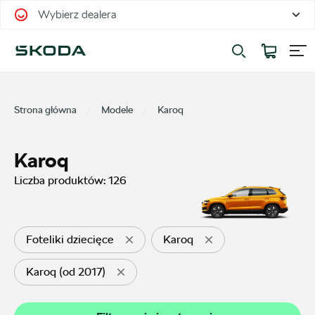
Wybierz dealera
Filtrowanie i sortowanie
Sortuj
Strona główna
Modele
Karoq
Karoq
Liczba produktów:
126
Pokaż na stronie
12
Foteliki dziecięce
Karoq
Karoq (od 2017)
Kategorie
Oferty sezonowe
32