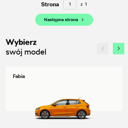
AMD Auto Centrum
Strona
z
1
ul. Stanisława Wernera 59, Radom
Następna strona
+48 483 311 804
czesci@amdauto.pl
Wybierz
swój model
Alexas Car Service
Fabia
Laski 10A, Przykona
+48 632 208 925
czesci@vw.alexas.pl