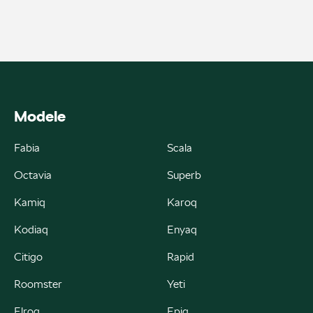
ul. Gumniska 36a, Tarnów
+48 146 274 566
sklep@autobaczek.pl
Modele
Fabia
Scala
Auto Forum 2
Octavia
Superb
ul. Skrzetuskiego 11, Płock - Nowe Gulczewo
Kamiq
Karoq
+48 784 377 454
Kodiaq
Enyaq
marcin.bartkowski@autoforum.pl
Citigo
Rapid
Roomster
Yeti
Auto Group Luzar
Elroq
Epiq