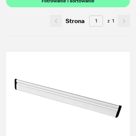
Filtrowanie i sortowanie
Akcesoria letnie (01.06-31.08.2026)
10
Felgi aluminiowe w super cenach
15
Strona
z
1
Dobra oferta dla starszych modeli
2
Koła zimowe 2026/2027
5
TOP akcesoria
3
Octavia IV
3
Transport
22
Felgi i koła
31
Dywaniki i wykładziny
15
Elementy zewnętrzne
4
Design i tuning
5
Ochrona przed kradzieżą
1
Funkcjonalność
22
Multimedia i elektronika
4
Foteliki dziecięce
3
Model