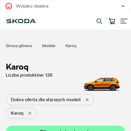
Wybierz dealera
Filtrowanie i sortowanie
Sortuj
Strona główna
Modele
Karoq
Karoq
Liczba produktów:
126
Pokaż na stronie
12
Dobra oferta dla starszych modeli
Karoq
Kategorie
Oferty sezonowe
32