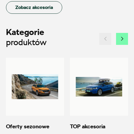
Alexas Car Service
Zobacz akcesoria
Laski 10A, Przykona
+48 632 208 925
Kategorie
czesci@vw.alexas.pl
produktów
Auto BZ
ul. Brzezińska 17, Łódź
+48 422 144 586
czesci.brzezinska@zimny.com.pl
Oferty sezonowe
TOP akcesoria
Auto Bączek