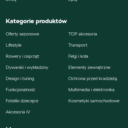
ul. Krakowska 33, Wieliczka
Kategorie produktów
+48 122 527 400
czesci.skoda@autoluzar.pl
Oferty sezonowe
TOP akcesoria
Lifestyle
Transport
Rowery i osprzęt
Felgi i koła
Auto Śliwka
Dywaniki i wykładziny
Elementy zewnętrzne
ul. Kościuszki 94, Katowice
Design i tuning
Ochrona przed kradzieżą
+48 326 066 822
Funkcjonalność
Multimedia i elektronika
magazyn.katowice@autosliwka.pl
Foteliki dziecięce
Kosmetyki samochodowe
Akcesoria iV
Auto Śliwka