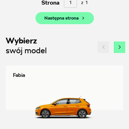
Strona
z
1
Następna strona
Wpisz lokalizację
Wybierz
swój model
AMD Auto Centrum
Fabia
ul. Stanisława Wernera 59, Radom
+48 483 311 804
czesci@amdauto.pl