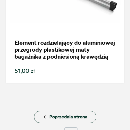
Nowość
Promocja
Pokaż tylko dostępne
Element rozdzielający do aluminiowej
przegrody plastikowej maty
bagażnika z podniesioną krawędzią
Filtruj
51,00 zł
Wyczyść filtry
Poprzednia strona
Wybierz dealera obsługującego
Twoje zapytanie