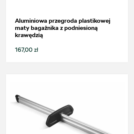
Karoq
Aluminiowa przegroda plastikowej
Generacja
maty bagażnika z podniesioną
krawędzią
167,00 zł
Cena
Kolekcje
Status