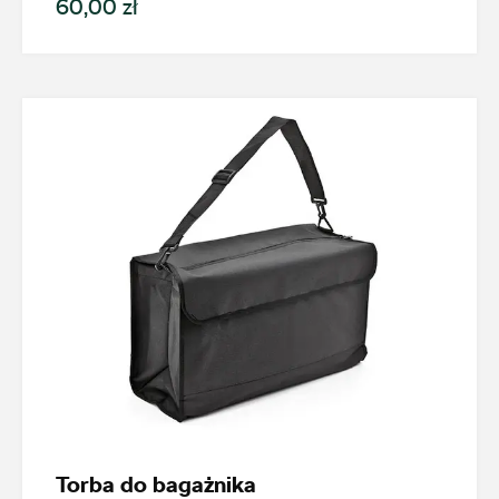
60,00 zł
+48 422 144 586
czesci.brzezinska@zimny.com.pl
Auto Bączek
ul. Gumniska 36a, Tarnów
+48 146 274 566
sklep@autobaczek.pl
Auto Forum 2
ul. Skrzetuskiego 11, Płock - Nowe Gulczewo
Torba do bagażnika