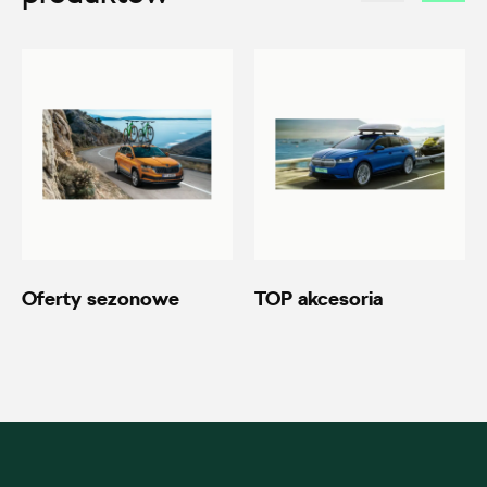
20600.magazyn@partner.skoda.pl
Autoremo
ul. Wiśniowieckiego 123, Nowy Sącz
+48 184 444 111
20690.magazyn@partner.skoda.pl
Oferty sezonowe
TOP akcesoria
Autoremo
ul. Szaflarska 170, Nowy Targ
+48 182 610 210