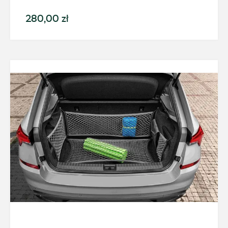
+48 784 377 454
280,00 zł
marcin.bartkowski@autoforum.pl
Auto Group Luzar
ul. Krakowska 33, Wieliczka
+48 122 527 400
czesci.skoda@autoluzar.pl
Auto Śliwka
ul. Kościuszki 94, Katowice