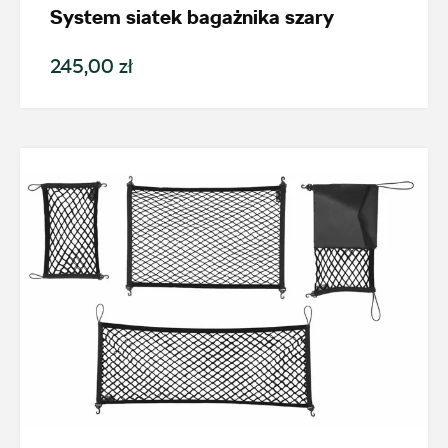
+48 326 066 822
System siatek bagażnika szary
magazyn.katowice@autosliwka.pl
245,00 zł
Auto Śliwka
ul. 3 Maja 60, Sosnowiec
+48 326 303 149
magazyn.sosnowiec@autosliwka.pl
Auto Śliwka
ul. Plutonowego Szkubacza 4, Zabrze
+48 322 779 067