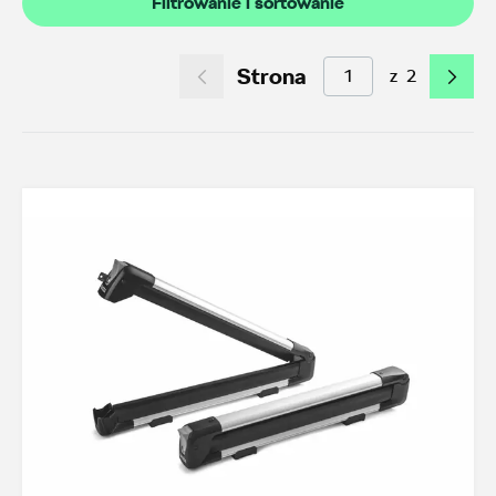
Filtrowanie i sortowanie
Akcesoria letnie (01.06-31.08.2026)
10
Felgi aluminiowe w super cenach
9
Strona
z
2
Dobra oferta dla starszych modeli
2
Koła zimowe 2026/2027
6
TOP akcesoria
3
Octavia IV
3
Transport
20
Felgi i koła
27
Dywaniki i wykładziny
16
Elementy zewnętrzne
4
Design i tuning
4
Ochrona przed kradzieżą
1
Funkcjonalność
24
Multimedia i elektronika
3
Foteliki dziecięce
3
Model