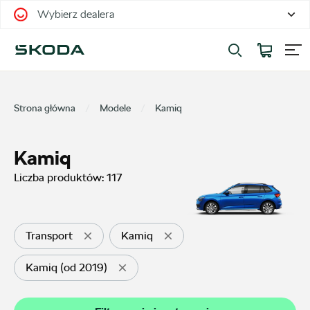
Wybierz dealera
Filtrowanie i sortowanie
Sortuj
Strona główna
Modele
Kamiq
Kamiq
Liczba produktów:
117
Pokaż na stronie
12
Transport
Kamiq
Kamiq (od 2019)
Kategorie
Oferty sezonowe
27