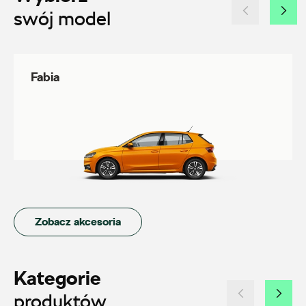
swój model
czesci.farbiarska@auto-blak.pl
Fabia
Auto-Gazda
ul. Żorska 11A, Rybnik
+48 326 614 000
anna.holyst@skoda.auto-gazda.pl
Zobacz akcesoria
Auto-Park
ul. Siemiradzkiego 23, Piła
Kategorie
+48 517 079 901
produktów