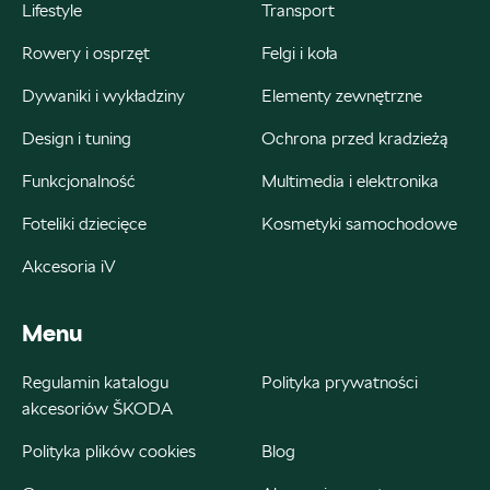
czesci@autoweber.pl
Lifestyle
Transport
Rowery i osprzęt
Felgi i koła
Dywaniki i wykładziny
Elementy zewnętrzne
Bednarek
Design i tuning
Ochrona przed kradzieżą
ul. Szczecińska 38A, Łódź
Funkcjonalność
Multimedia i elektronika
+48 426 130 700
Foteliki dziecięce
Kosmetyki samochodowe
22000.magazyn@partner.skoda.pl
Akcesoria iV
Menu
Bednarek
Regulamin katalogu
Polityka prywatności
akcesoriów ŠKODA
ul. Wrocławska 18, Dobroń
Polityka plików cookies
Blog
+48 515 060 712
Czesci@bednarek.com.pl