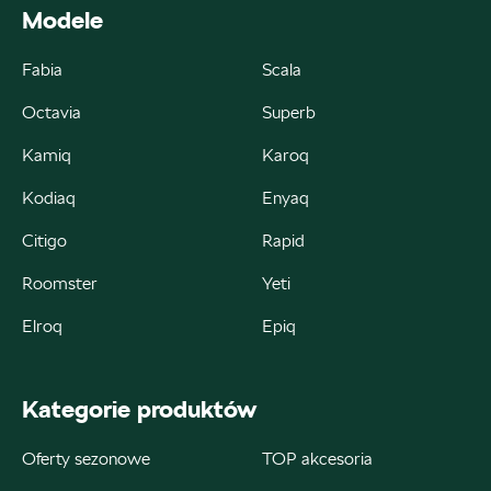
zamowienia@autoremo.pl
Modele
Fabia
Scala
Octavia
Superb
Autorud Kielce
Kamiq
Karoq
ul. Krakowska 283, Kielce
Kodiaq
Enyaq
+48 413 465 588
Citigo
Rapid
czesci@autorudkielce.pl
Roomster
Yeti
Elroq
Epiq
Autoweber
Kategorie produktów
ul. Łódzka 27, Zduńska Wola
Oferty sezonowe
TOP akcesoria
+48 609 991 995