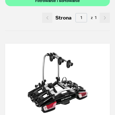
Filtrowanie i sortowanie
Akcesoria letnie (01.06-31.08.2026)
10
Felgi aluminiowe w super cenach
7
Strona
z
1
Dobra oferta dla starszych modeli
3
Koła zimowe 2026/2027
4
TOP akcesoria
3
Octavia IV
3
Transport
19
Felgi i koła
24
Dywaniki i wykładziny
10
Elementy zewnętrzne
2
Design i tuning
6
Ochrona przed kradzieżą
1
Funkcjonalność
23
Multimedia i elektronika
3
Foteliki dziecięce
3
Model