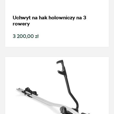
Fabia
Uchwyt na hak holowniczy na 3
Generacja
rowery
3 200,00 zł
Fabia IV (od 2022)
Cena
Kolekcje
Status