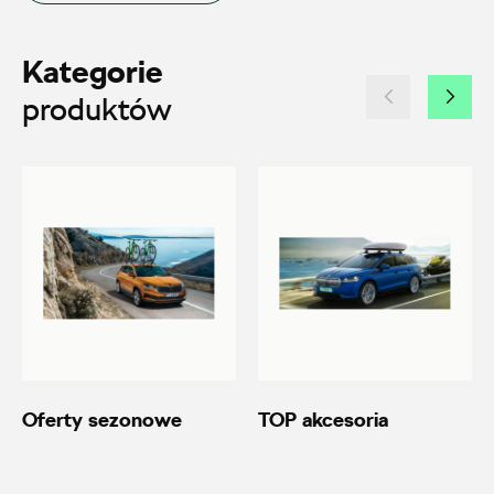
ul. Brzezińska 17, Łódź
Kategorie
+48 422 144 586
produktów
czesci.brzezinska@zimny.com.pl
Auto Bączek
ul. Gumniska 36a, Tarnów
+48 146 274 566
sklep@autobaczek.pl
Oferty sezonowe
TOP akcesoria
Auto Forum 2