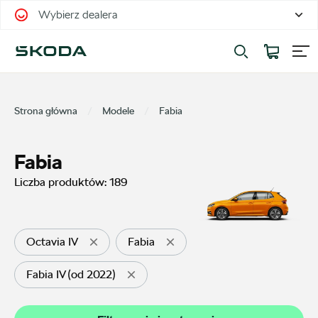
Wybierz dealera
Filtrowanie i sortowanie
Sortuj
Strona główna
Modele
Fabia
Fabia
Liczba produktów:
189
Pokaż na stronie
12
Octavia IV
Fabia
Fabia IV (od 2022)
Kategorie
Oferty sezonowe
24