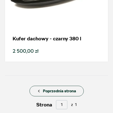
Kufer dachowy - czarny 380 l
Wybierz dealera obsługującego
Twoje zapytanie
2 500,00 zł
Wpisz lokalizację
Poprzednia strona
Strona
z
1
AMD Auto Centrum