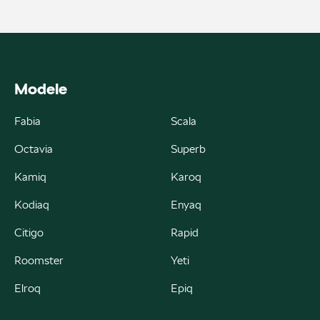
ul. Skrzetuskiego 11, Płock - Nowe Gulczewo
+48 784 377 454
marcin.bartkowski@autoforum.pl
Modele
Fabia
Scala
Auto Group Luzar
Octavia
Superb
ul. Krakowska 33, Wieliczka
Kamiq
Karoq
+48 122 527 400
Kodiaq
Enyaq
czesci.skoda@autoluzar.pl
Citigo
Rapid
Roomster
Yeti
Elroq
Epiq
Auto Śliwka