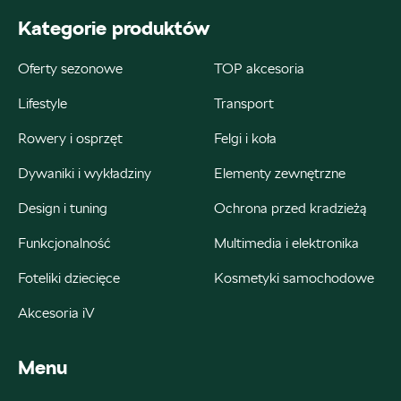
ul. Kościuszki 94, Katowice
Kategorie produktów
+48 326 066 822
Oferty sezonowe
TOP akcesoria
magazyn.katowice@autosliwka.pl
Lifestyle
Transport
Rowery i osprzęt
Felgi i koła
Auto Śliwka
Dywaniki i wykładziny
Elementy zewnętrzne
Design i tuning
Ochrona przed kradzieżą
ul. 3 Maja 60, Sosnowiec
Funkcjonalność
Multimedia i elektronika
+48 326 303 149
magazyn.sosnowiec@autosliwka.pl
Foteliki dziecięce
Kosmetyki samochodowe
Akcesoria iV
Menu
Auto Śliwka