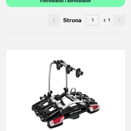
Filtrowanie i sortowanie
Akcesoria letnie (01.06-31.08.2026)
10
Felgi aluminiowe w super cenach
7
Strona
z
1
Dobra oferta dla starszych modeli
3
Koła zimowe 2026/2027
4
TOP akcesoria
3
Octavia IV
3
Transport
19
Felgi i koła
24
Dywaniki i wykładziny
10
Elementy zewnętrzne
2
Design i tuning
6
Ochrona przed kradzieżą
1
Funkcjonalność
23
Multimedia i elektronika
3
Foteliki dziecięce
3
Model