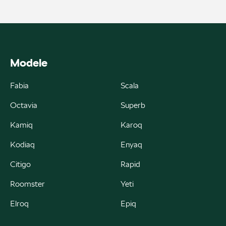
ul. Skrzetuskiego 11, Płock - Nowe Gulczewo
+48 784 377 454
marcin.bartkowski@autoforum.pl
Modele
Fabia
Scala
Auto Group Luzar
Octavia
Superb
ul. Krakowska 33, Wieliczka
Kamiq
Karoq
+48 122 527 400
Kodiaq
Enyaq
czesci.skoda@autoluzar.pl
Citigo
Rapid
Roomster
Yeti
Elroq
Epiq
Auto Śliwka