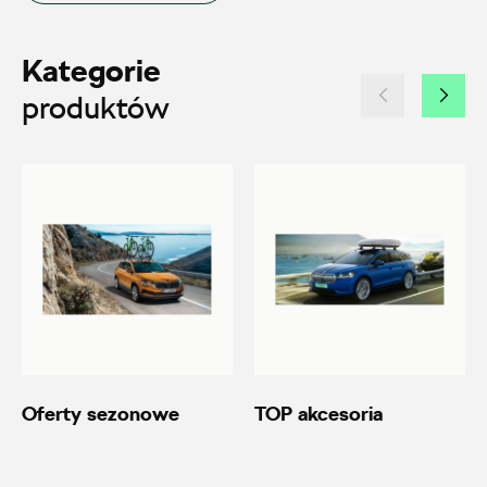
ul. Brzezińska 17, Łódź
Kategorie
+48 422 144 586
produktów
czesci.brzezinska@zimny.com.pl
Auto Bączek
ul. Gumniska 36a, Tarnów
+48 146 274 566
sklep@autobaczek.pl
Oferty sezonowe
TOP akcesoria
Auto Forum 2