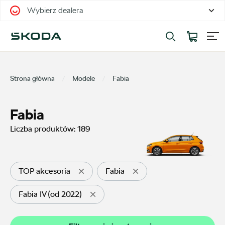
Wybierz dealera
Filtrowanie i sortowanie
Sortuj
Strona główna
Modele
Fabia
Fabia
Liczba produktów:
189
Pokaż na stronie
12
TOP akcesoria
Fabia
Fabia IV (od 2022)
Kategorie
Oferty sezonowe
24