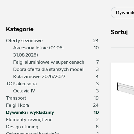
Dywanik
Kategorie
Sortuj
Oferty sezonowe
24
Akcesoria letnie (01.06-
10
31.08.2026)
Felgi aluminiowe w super cenach
7
Dobra oferta dla starszych modeli
3
Koła zimowe 2026/2027
4
TOP akcesoria
3
Octavia IV
3
Transport
19
Felgi i koła
24
Dywaniki i wykładziny
10
Elementy zewnętrzne
2
Design i tuning
6
Ochrona przed kradzieżą
1