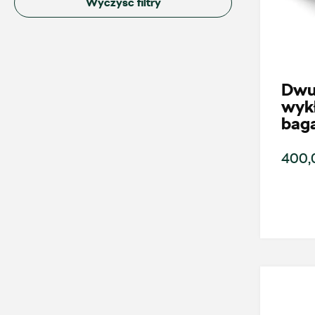
Wyczyść filtry
Dwu
wykł
bag
400,
Wybierz dealera obsługującego Tw