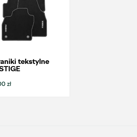
Alexas Car Service
Laski 10A, Przykona
+48 632 208 925
czesci@vw.alexas.pl
niki tekstylne
STIGE
Auto Forum 2
0 zł
ul. Skrzetuskiego 11, Płock - Nowe
Gulczewo
+48 784 377 454
marcin.bartkowski@autoforum.pl