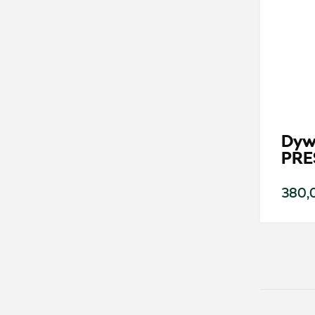
AMD Auto Centrum
ul. Stanisława Wernera 59, Radom
+48 483 311 804
czesci@amdauto.pl
Dywa
PRE
Auto Bączek
380,0
ul. Gumniska 36a, Tarnów
+48 146 274 566
sklep@autobaczek.pl