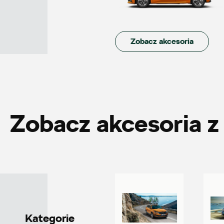
Zobacz akcesoria
Auto-Park
ul. Siemiradzkiego 23, Piła
+48 517 079 901
20600.magazyn@partner.skoda.pl
Zobacz akcesoria z 
Autorud Kielce
ul. Krakowska 283, Kielce
+48 413 465 588
Kategorie
czesci@autorudkielce.pl