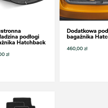
stronna
Dodatkowa pod
adzina podłogi
bagażnika Hat
ażnika Hatchback
460,00 zł
00 zł
oje zapytanie
Wpisz lokalizację