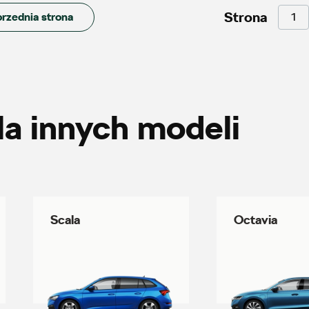
Strona
rzednia strona
Auto Śliwka
ul. 3 Maja 60, Sosnowiec
+48 326 303 149
la innych modeli
magazyn.sosnowiec@autosliwka.pl
Auto-Blak
Scala
Octavia
ul. Farbiarska 25a, Warszawa
+48 228 991 966
czesci.farbiarska@auto-blak.pl