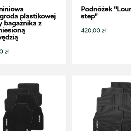
miniowa
Podnóżek "Lou
groda plastikowej
step"
 bagażnika z
niesioną
420,00 zł
wędzią
0 zł