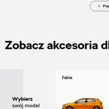
Pop
Auto Śliwka
ul. Kościuszki 94, Katowice
+48 326 066 822
Zobacz akcesoria d
magazyn.katowice@autosliwka.pl
Auto Sudety
Fabia
ul. Wrocławska 159, Wałbrzych
+48 662 137 964
Wybierz
21590.magazyn@partner.skoda.pl
swój model