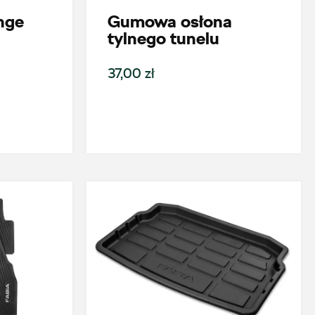
nge
Gumowa osłona
tylnego tunelu
37,00 zł