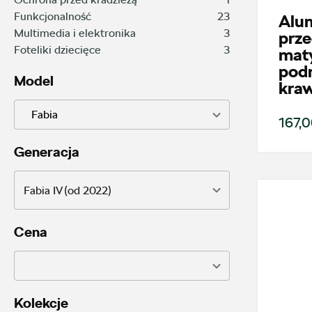
Funkcjonalność
23
Alu
Multimedia i elektronika
3
prze
Foteliki dziecięce
3
maty
pod
Model
kra
Fabia
167,0
Generacja
Fabia IV (od 2022)
Cena
Kolekcje