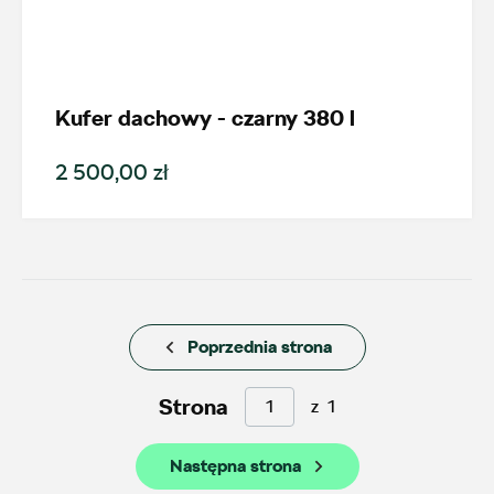
Kufer dachowy - czarny 380 l
Wybierz dealera obsługującego
2 500,00 zł
Twoje zapytanie
Wpisz lokalizację
Poprzednia strona
Strona
z
1
AMD Auto Centrum
Następna strona