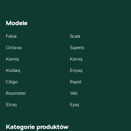
ul. Skrzetuskiego 11, Płock - Nowe Gulczewo
+48 784 377 454
marcin.bartkowski@autoforum.pl
Modele
Fabia
Scala
Octavia
Superb
Auto Group Luzar
Kamiq
Karoq
ul. Krakowska 33, Wieliczka
Kodiaq
Enyaq
+48 122 527 400
Citigo
Rapid
czesci.skoda@autoluzar.pl
Roomster
Yeti
Elroq
Epiq
Auto Śliwka
Kategorie produktów
ul. Kościuszki 94, Katowice