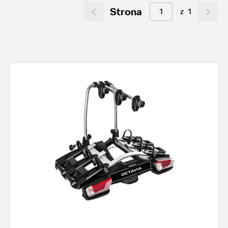
Strona
z
1
Akcesoria letnie (01.06-31.08.2026)
10
Felgi aluminiowe w super cenach
7
Dobra oferta dla starszych modeli
35
Koła zimowe 2026/2027
4
TOP akcesoria
3
Octavia IV
3
Transport
25
Felgi i koła
42
Dywaniki i wykładziny
24
Elementy zewnętrzne
10
Design i tuning
12
Ochrona przed kradzieżą
1
Funkcjonalność
26
Multimedia i elektronika
4
Foteliki dziecięce
3
Model