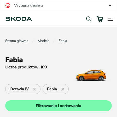
Wybierz dealera
Filtrowanie i sortowanie
Sortuj
Strona główna
Modele
Fabia
Fabia
Liczba produktów:
189
Pokaż na stronie
12
Octavia IV
Fabia
Kategorie
Filtrowanie i sortowanie
Oferty sezonowe
56