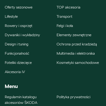
+48 326 066 822
Oferty sezonowe
TOP akcesoria
magazyn.katowice@autosliwka.pl
Lifestyle
Transport
Rowery i osprzęt
Felgi i koła
Dywaniki i wykładziny
Elementy zewnętrzne
Auto Śliwka
Design i tuning
Ochrona przed kradzieżą
ul. 3 Maja 60, Sosnowiec
Funkcjonalność
Multimedia i elektronika
+48 326 303 149
Foteliki dziecięce
Kosmetyki samochodowe
magazyn.sosnowiec@autosliwka.pl
Akcesoria iV
Menu
Auto Śliwka
Regulamin katalogu
Polityka prywatności
akcesoriów ŠKODA
ul. Plutonowego Szkubacza 4, Zabrze