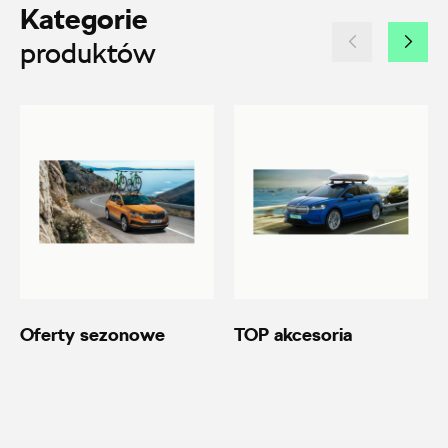
ul. Brzezińska 17, Łódź
Kategorie
+48 422 144 586
produktów
czesci.brzezinska@zimny.com.pl
Auto Bączek
ul. Gumniska 36a, Tarnów
+48 146 274 566
sklep@autobaczek.pl
Oferty sezonowe
TOP akcesoria
Auto Forum 2