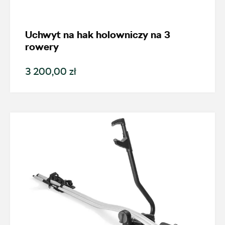
Model
Enyaq
Uchwyt na hak holowniczy na 3
rowery
Generacja
3 200,00 zł
Enyaq iV (od 2021)
Cena
Kolekcje
Status