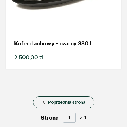
Kufer dachowy - czarny 380 l
Wybierz dealera obsługującego
Twoje zapytanie
2 500,00 zł
Wpisz lokalizację
Poprzednia strona
Strona
z
1
AMD Auto Centrum