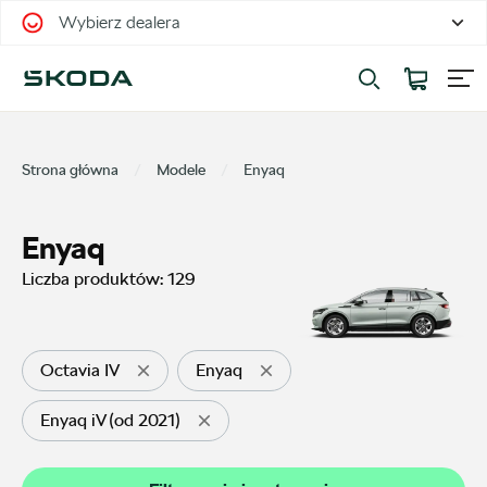
Wybierz dealera
Filtrowanie i sortowanie
Sortuj
Strona główna
Modele
Enyaq
Enyaq
Liczba produktów:
129
Pokaż na stronie
12
Octavia IV
Enyaq
Enyaq iV (od 2021)
Kategorie
Oferty sezonowe
20