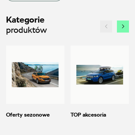
ul. Brzezińska 17, Łódź
Kategorie
+48 422 144 586
produktów
czesci.brzezinska@zimny.com.pl
Auto Bączek
ul. Gumniska 36a, Tarnów
+48 146 274 566
sklep@autobaczek.pl
Oferty sezonowe
TOP akcesoria
Auto Forum 2