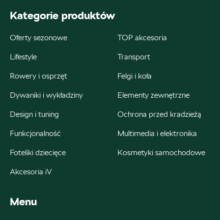
ul. Kościuszki 94, Katowice
Kategorie produktów
+48 326 066 822
Oferty sezonowe
TOP akcesoria
magazyn.katowice@autosliwka.pl
Lifestyle
Transport
Rowery i osprzęt
Felgi i koła
Auto Śliwka
Dywaniki i wykładziny
Elementy zewnętrzne
Design i tuning
Ochrona przed kradzieżą
ul. 3 Maja 60, Sosnowiec
Funkcjonalność
Multimedia i elektronika
+48 326 303 149
magazyn.sosnowiec@autosliwka.pl
Foteliki dziecięce
Kosmetyki samochodowe
Akcesoria iV
Menu
Auto Śliwka