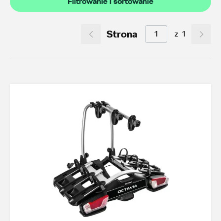
Filtrowanie i sortowanie
Akcesoria letnie (01.06-31.08.2026)
11
Felgi aluminiowe w super cenach
7
Strona
z
1
Dobra oferta dla starszych modeli
2
Koła zimowe 2026/2027
0
TOP akcesoria
3
Octavia IV
3
Transport
21
Felgi i koła
18
Dywaniki i wykładziny
11
Elementy zewnętrzne
2
Design i tuning
4
Ochrona przed kradzieżą
1
Funkcjonalność
19
Multimedia i elektronika
3
Foteliki dziecięce
3
Akcesoria iV
2