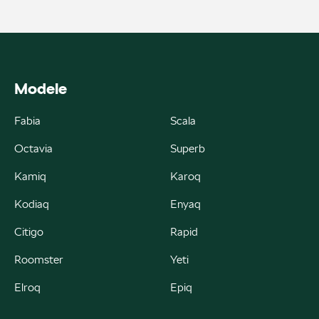
ul. Skrzetuskiego 11, Płock - Nowe Gulczewo
+48 784 377 454
marcin.bartkowski@autoforum.pl
Modele
Fabia
Scala
Auto Group Luzar
Octavia
Superb
ul. Krakowska 33, Wieliczka
Kamiq
Karoq
+48 122 527 400
Kodiaq
Enyaq
czesci.skoda@autoluzar.pl
Citigo
Rapid
Roomster
Yeti
Elroq
Epiq
Auto Śliwka