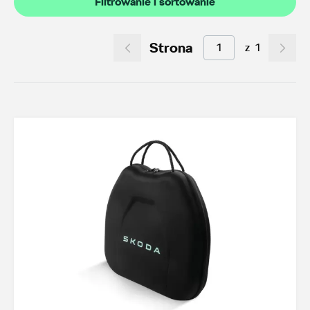
Filtrowanie i sortowanie
Akcesoria letnie (01.06-31.08.2026)
11
Felgi aluminiowe w super cenach
7
Strona
z
1
Dobra oferta dla starszych modeli
2
Koła zimowe 2026/2027
0
TOP akcesoria
3
Octavia IV
3
Transport
21
Felgi i koła
18
Dywaniki i wykładziny
11
Elementy zewnętrzne
2
Design i tuning
4
Ochrona przed kradzieżą
1
Funkcjonalność
19
Multimedia i elektronika
3
Foteliki dziecięce
3
Akcesoria iV
2