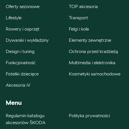
Oferty sezonowe
TOP akcesoria
+48 122 527 400
Lifestyle
Transport
czesci.skoda@autoluzar.pl
Rowery i osprzęt
Felgi i koła
Dywaniki i wykładziny
Elementy zewnętrzne
Auto Śliwka
Design i tuning
Ochrona przed kradzieżą
ul. Kościuszki 94, Katowice
Funkcjonalność
Multimedia i elektronika
+48 326 066 822
Foteliki dziecięce
Kosmetyki samochodowe
magazyn.katowice@autosliwka.pl
Akcesoria iV
Menu
Auto Śliwka
Regulamin katalogu
Polityka prywatności
akcesoriów ŠKODA
ul. 3 Maja 60, Sosnowiec