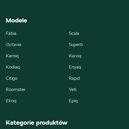
ul. Gumniska 36a, Tarnów
+48 146 274 566
Modele
sklep@autobaczek.pl
Fabia
Scala
Octavia
Superb
Auto Forum 2
Kamiq
Karoq
ul. Skrzetuskiego 11, Płock - Nowe Gulczewo
Kodiaq
Enyaq
+48 784 377 454
Citigo
Rapid
marcin.bartkowski@autoforum.pl
Roomster
Yeti
Elroq
Epiq
Auto Group Luzar
Kategorie produktów
ul. Krakowska 33, Wieliczka