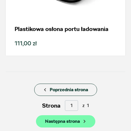
Nowość
Promocja
Plastikowa osłona portu ładowania
111,00 zł
Pokaż tylko dostępne
Filtruj
Wyczyść filtry
Poprzednia strona
Strona
z
1
Wybierz dealera obsługującego
Twoje zapytanie
Następna strona