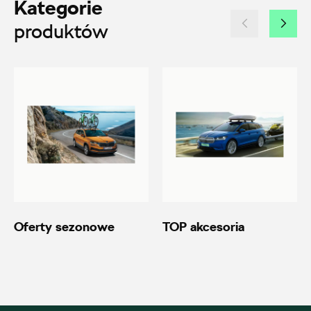
Kategorie
Laski 10A, Przykona
produktów
+48 632 208 925
czesci@vw.alexas.pl
Auto BZ
ul. Brzezińska 17, Łódź
+48 422 144 586
czesci.brzezinska@zimny.com.pl
Oferty sezonowe
TOP akcesoria
Auto Bączek