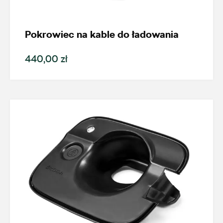
Model
Enyaq
Pokrowiec na kable do ładowania
Generacja
440,00 zł
Enyaq iV (od 2021)
Cena
Kolekcje
Status