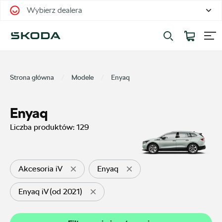
Wybierz dealera
Filtrowanie i sortowanie
Sortuj
Strona główna
Modele
Enyaq
Enyaq
Liczba produktów:
129
Pokaż na stronie
12
Akcesoria iV
Enyaq
Enyaq iV (od 2021)
Kategorie
Oferty sezonowe
20