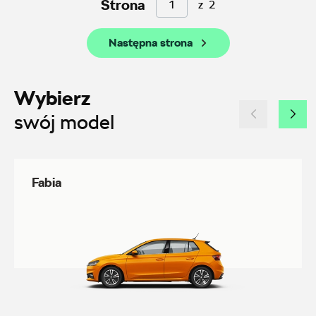
Strona
z
2
ul. Farbiarska 25a, Warszawa
Następna strona
+48 228 991 966
czesci.farbiarska@auto-blak.pl
Wybierz
swój model
Auto-Gazda
ul. Żorska 11A, Rybnik
Fabia
+48 326 614 000
anna.holyst@skoda.auto-gazda.pl
Auto-Park