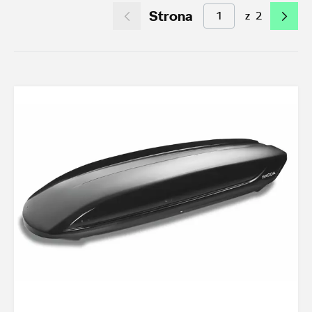
Strona
z
2
Akcesoria letnie (01.06-31.08.2026)
11
Felgi aluminiowe w super cenach
7
Dobra oferta dla starszych modeli
2
Koła zimowe 2026/2027
0
TOP akcesoria
3
Octavia IV
3
Transport
21
Felgi i koła
18
Dywaniki i wykładziny
11
Elementy zewnętrzne
2
Design i tuning
4
Ochrona przed kradzieżą
1
Funkcjonalność
19
Multimedia i elektronika
3
Foteliki dziecięce
3
Akcesoria iV
2