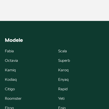
ul. Szaflarska 170, Nowy Targ
+48 182 610 210
zamowienia@autoremo.pl
Modele
Autorud Kielce
Fabia
Scala
ul. Krakowska 283, Kielce
Octavia
Superb
+48 413 465 588
Kamiq
Karoq
czesci@autorudkielce.pl
Kodiaq
Enyaq
Citigo
Rapid
Autoweber
Roomster
Yeti
Elroq
Epiq