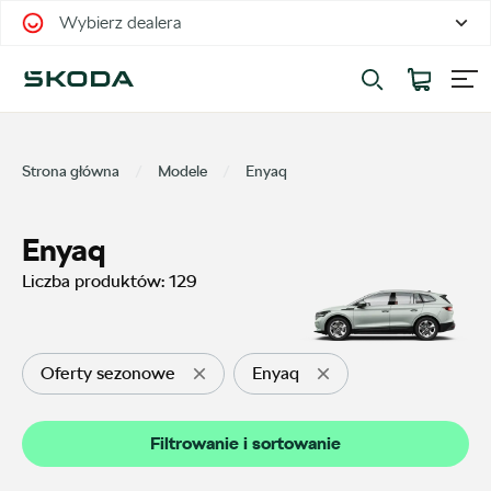
Wybierz dealera
Filtrowanie i sortowanie
Sortuj
Strona główna
Modele
Enyaq
Enyaq
Liczba produktów:
129
Pokaż na stronie
12
Oferty sezonowe
Enyaq
Kategorie
Filtrowanie i sortowanie
Oferty sezonowe
20