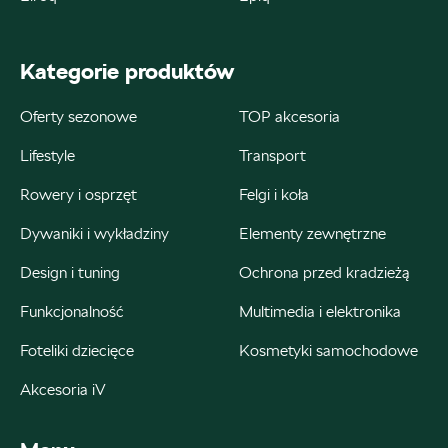
ul. Łódzka 27, Zduńska Wola
+48 609 991 995
Kategorie produktów
czesci@autoweber.pl
Oferty sezonowe
TOP akcesoria
Lifestyle
Transport
Bednarek
Rowery i osprzęt
Felgi i koła
ul. Szczecińska 38A, Łódź
Dywaniki i wykładziny
Elementy zewnętrzne
+48 426 130 700
Design i tuning
Ochrona przed kradzieżą
22000.magazyn@partner.skoda.pl
Funkcjonalność
Multimedia i elektronika
Foteliki dziecięce
Kosmetyki samochodowe
Akcesoria iV
Bednarek