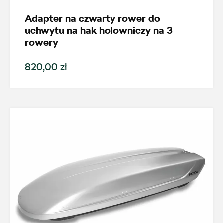
Adapter na czwarty rower do
ul. Skrzetuskiego 11, Płock - Nowe Gulczewo
uchwytu na hak holowniczy na 3
+48 784 377 454
rowery
marcin.bartkowski@autoforum.pl
820,00 zł
Auto Group Luzar
ul. Krakowska 33, Wieliczka
+48 122 527 400
czesci.skoda@autoluzar.pl
Auto Śliwka