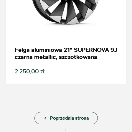
ul. Plutonowego Szkubacza 4, Zabrze
+48 322 779 067
magazyn.zabrze@autosliwka.pl
Felga aluminiowa 21" SUPERNOVA 9J
czarna metallic, szczotkowana
Auto Sudety
2 250,00 zł
ul. Wrocławska 159, Wałbrzych
+48 662 137 964
21590.magazyn@partner.skoda.pl
Poprzednia strona
Auto-Blak