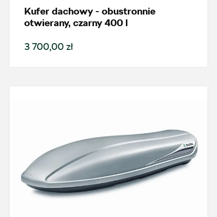
Model
Kufer dachowy - obustronnie
otwierany, czarny 400 l
Enyaq
3 700,00 zł
Generacja
Cena
Kolekcje
Status