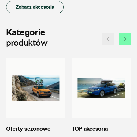
ul. Siemiradzkiego 23, Piła
Zobacz akcesoria
+48 517 079 901
20600.magazyn@partner.skoda.pl
Kategorie
produktów
Autoremo
ul. Wiśniowieckiego 123, Nowy Sącz
+48 184 444 111
20690.magazyn@partner.skoda.pl
Autoremo
Oferty sezonowe
TOP akcesoria